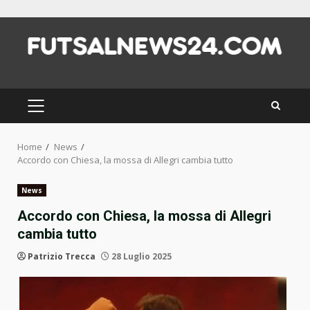
Skip
to
content
PRIMARY
MENU
Home
News
Accordo con Chiesa, la mossa di Allegri cambia tutto
News
Accordo con Chiesa, la mossa di Allegri
cambia tutto
Patrizio Trecca
28 Luglio 2025