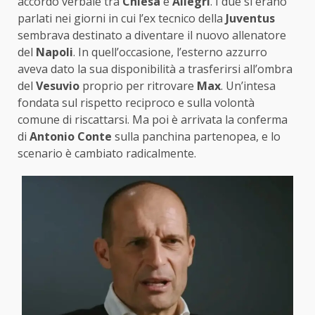
accordo verbale tra
Chiesa
e
Allegri
. I due si erano
parlati nei giorni in cui l’ex tecnico della
Juventus
sembrava destinato a diventare il nuovo allenatore
del
Napoli
. In quell’occasione, l’esterno azzurro
aveva dato la sua disponibilità a trasferirsi all’ombra
del
Vesuvio
proprio per ritrovare
Max
. Un’intesa
fondata sul rispetto reciproco e sulla volontà
comune di riscattarsi. Ma poi è arrivata la conferma
di
Antonio Conte
sulla panchina partenopea, e lo
scenario è cambiato radicalmente.