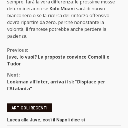
sempre, farà la vera differenza: le prossime mosse
determineranno se
Kolo Muani
sarà di nuovo
bianconero o se la ricerca del rinforzo offensivo
dovrà ripartire da zero, perché nonostante la
volontà, il francese potrebbe anche perdere la
pazienza.
Continue
Previous:
Juve, lo vuoi? La proposta convince Comolli e
Reading
Tudor
Next:
Lookman all’Inter, arriva il sì: “Dispiace per
l’Atalanta”
ARTICOLI RECENTI
Lucca alla Juve, così il Napoli dice sì