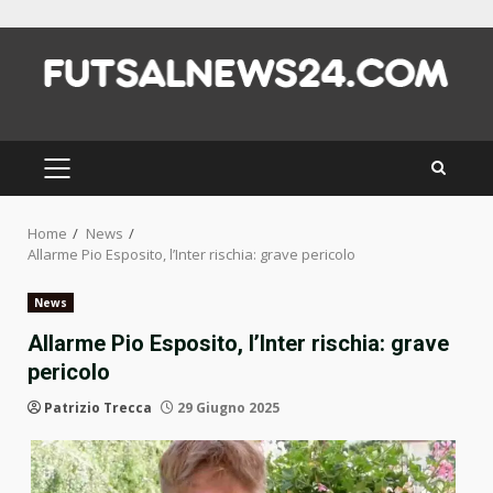
Skip
to
content
PRIMARY
MENU
Home
News
Allarme Pio Esposito, l’Inter rischia: grave pericolo
News
Allarme Pio Esposito, l’Inter rischia: grave
pericolo
Patrizio Trecca
29 Giugno 2025