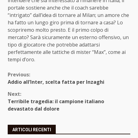
intendere che sia interessato a rimanere in Italia; il
portale sostiene anche che il coach sarebbe
“intrigato” dall’idea di tornare al Milan; un amore che
ha fatto un lungo giro prima di tornare a casa? Lo
scopriremo molto presto. E il primo colpo di
mercato? Sarà sicuramente un esterno offensivo, un
tipo di giocatore che potrebbe adattarsi
perfettamente alle tattiche di mister “Max”, come ai
tempi d’oro.
Continue
Previous:
Addio all’Inter, scelta fatta per Inzaghi
Reading
Next:
Terribile tragedia: il campione italiano
devastato dal dolore
ARTICOLI RECENTI