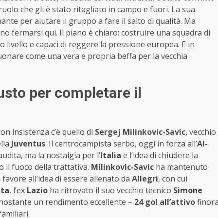
olo che gli è stato ritagliato in campo e fuori. La sua
ante per aiutare il gruppo a fare il salto di qualità. Ma
o fermarsi qui. Il piano è chiaro: costruire una squadra di
o livello e capaci di reggere la pressione europea. E in
 suonare come una vera e propria beffa per la vecchia
usto per completare il
on insistenza c’è quello di
Sergej Milinkovic-Savic
, vecchio
ella
Juventus
. Il centrocampista serbo, oggi in forza all’
Al-
udita, ma la nostalgia per l’
Italia
e l’idea di chiudere la
il fuoco della trattativa.
Milinkovic-Savic
ha mantenuto
 favore all’idea di essere allenato da
Allegri
, con cui
ita
, l’ex
Lazio
ha ritrovato il suo vecchio tecnico
Simone
onostante un rendimento eccellente –
24 gol all’attivo
finor
amiliari.