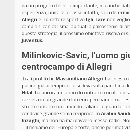
da un progetto tecnico importante, ma anche dal ru
esperienza, unita alla classe intatta, sarà determin
Allegri
e il direttore sportivo
Igli Tare
non voglion
campioni con carisma, abituati a palcoscenici di alt
questa strategia, il prossimo obiettivo rischia di
Juventus
.
Milinkovic-Savic, l’uomo gi
centrocampo di Allegri
Tra i profili che
Massimiliano Allegri
ha chiesto c
pallino già ai tempi in cui sedeva sulla panchina d
Hilal
, ha ancora un anno di contratto con il club sa
carriera in un grande club europeo hanno riacceso 
stretti contatti con il mondo italiano, e guarda con
condivide grande stima reciproca. In
Arabia Saud
Inzaghi
, ma non ha mai davvero messo radici. N
– il richiamo dell’Europa è forte, anche per motivi f