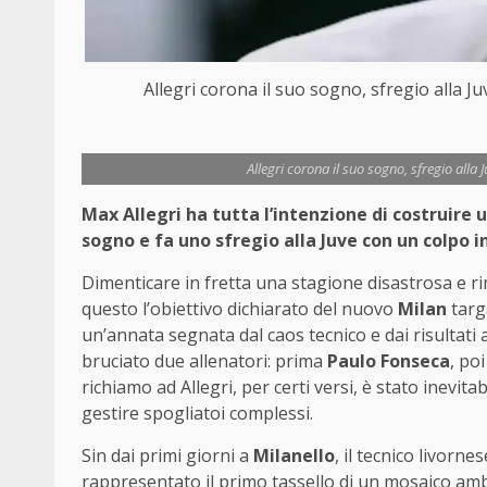
Allegri corona il suo sogno, sfregio alla J
Allegri corona il suo sogno, sfregio alla
Max Allegri ha tutta l’intenzione di costruire u
sogno e fa uno sfregio alla Juve con un colpo 
Dimenticare in fretta una stagione disastrosa e rim
questo l’obiettivo dichiarato del nuovo
Milan
tar
un’annata segnata dal caos tecnico e dai risultati a
bruciato due allenatori: prima
Paulo Fonseca
, po
richiamo ad Allegri, per certi versi, è stato inevit
gestire spogliatoi complessi.
Sin dai primi giorni a
Milanello
, il tecnico livorn
rappresentato il primo tassello di un mosaico ambiz