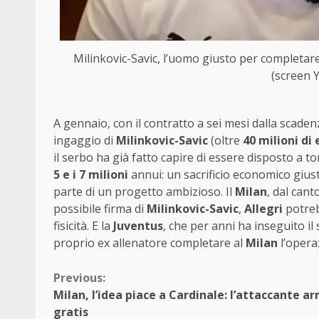
Milinkovic-Savic, l’uomo giusto per completar
(screen 
A gennaio, con il contratto a sei mesi dalla scadenz
ingaggio di
Milinkovic-Savic
(oltre
40 milioni di
il serbo ha già fatto capire di essere disposto a to
5 e i 7 milioni
annui: un sacrificio economico giustif
parte di un progetto ambizioso. Il
Milan
, dal cant
possibile firma di
Milinkovic-Savic
,
Allegri
potreb
fisicità. E la
Juventus
, che per anni ha inseguito il 
proprio ex allenatore completare al
Milan
l’opera
Continue
Previous:
Milan, l’idea piace a Cardinale: l’attaccante ar
Reading
gratis