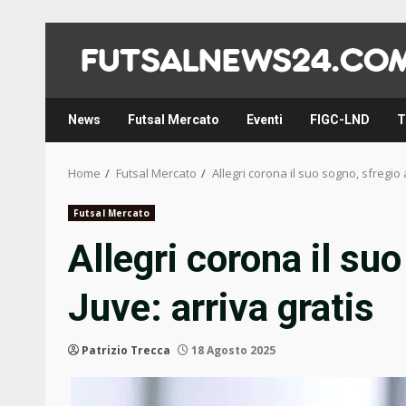
Skip
to
content
News
Futsal Mercato
Eventi
FIGC-LND
T
Home
Futsal Mercato
Allegri corona il suo sogno, sfregio a
Futsal Mercato
Allegri corona il suo
Juve: arriva gratis
Patrizio Trecca
18 Agosto 2025