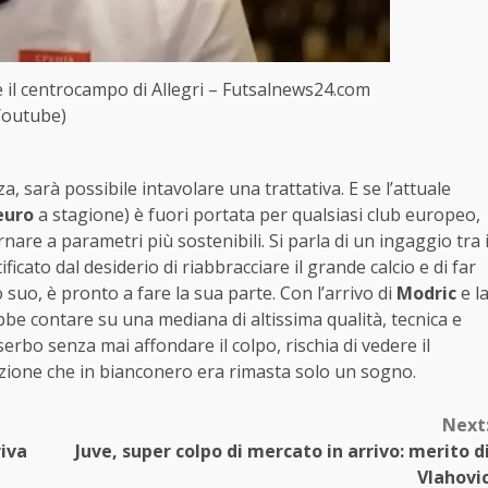
e il centrocampo di Allegri – Futsalnews24.com
Youtube)
a, sarà possibile intavolare una trattativa. E se l’attuale
 euro
a stagione) è fuori portata per qualsiasi club europeo,
rnare a parametri più sostenibili. Si parla di un ingaggio tra 
icato dal desiderio di riabbracciare il grande calcio e di far
o suo, è pronto a fare la sua parte. Con l’arrivo di
Modric
e l
be contare su una mediana di altissima qualità, tecnica e
serbo senza mai affondare il colpo, rischia di vedere il
zione che in bianconero era rimasta solo un sogno.
Next
riva
Juve, super colpo di mercato in arrivo: merito d
Vlahovi