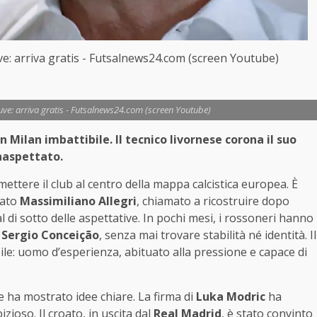
uve: arriva gratis - Futsalnews24.com (screen Youtube)
 Juve: arriva gratis - Futsalnews24.com (screen Youtube)
n Milan imbattibile. Il tecnico livornese corona il suo
inaspettato.
ettere il club al centro della mappa calcistica europea. È
gato
Massimiliano Allegri
, chiamato a ricostruire dopo
l di sotto delle aspettative. In pochi mesi, i rossoneri hanno
i
Sergio Conceição
, senza mai trovare stabilità né identità. Il
abile: uomo d’esperienza, abituato alla pressione e capace di
ese ha mostrato idee chiare. La firma di
Luka Modric
ha
ioso. Il croato, in uscita dal
Real Madrid
, è stato convinto