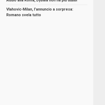
Addio alla Roma, Dybala non ha più dubbi
Vlahovic-Milan, l’annuncio a sorpresa:
Romano svela tutto