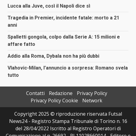
Lucca alla Juve, così il Napoli dice sì
Tragedia in Premier, incidente fatale: morto a 21
anni
Spalletti gongola, colpo dalla Serie A: 15 milioni e
affare fatto
Addio alla Roma, Dybala non ha più dubbi
Vlahovic-Milan, l’annuncio a sorpresa: Romano svela
tutto
Contatti
Redazione
Privacy Policy
Privacy Policy Cookie
Network
Copyright 2025 © riproduzione riservata Futsal
News24 - Registro Stampa Tribunale di Torino n. 16
del 28/04/2022 Iscritto al Registro Operatori di
Comunicazione al n. 26692 - PI 11028660014 - Editore e