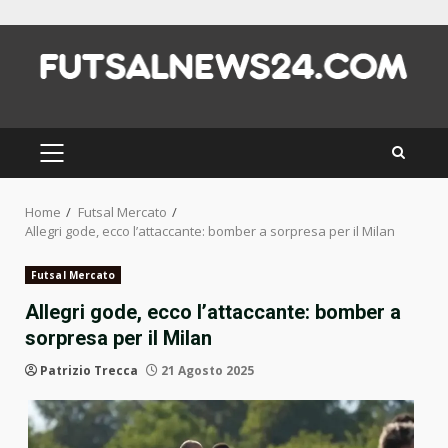
Skip
to
content
PRIMARY
MENU
Home
Futsal Mercato
Allegri gode, ecco l’attaccante: bomber a sorpresa per il Milan
Futsal Mercato
Allegri gode, ecco l’attaccante: bomber a
sorpresa per il Milan
Patrizio Trecca
21 Agosto 2025