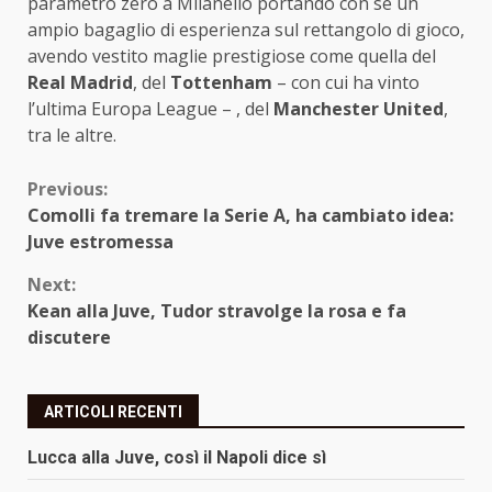
parametro zero a Milanello portando con sé un
ampio bagaglio di esperienza sul rettangolo di gioco,
avendo vestito maglie prestigiose come quella del
Real Madrid
, del
Tottenham
– con cui ha vinto
l’ultima Europa League – , del
Manchester United
,
tra le altre.
Continue
Previous:
Comolli fa tremare la Serie A, ha cambiato idea:
Reading
Juve estromessa
Next:
Kean alla Juve, Tudor stravolge la rosa e fa
discutere
ARTICOLI RECENTI
Lucca alla Juve, così il Napoli dice sì