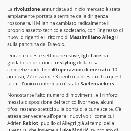
La
rivoluzione
annunciata ad inizio mercato è stata
ampiamente portata a termine dalla dirigenza
rossonera. Il Milan ha cambiato radicalmente il
proprio assetto tecnico e societario, con l’ingresso di
nuovi dirigenti e il ritorno di
Massimiliano Allegri
sulla panchina del Diavolo.
Durante queste settimane estive,
Igli Tare
ha
guidato un profondo
restyling
della rosa,
concretizzando ben
40 operazioni di mercato
: 10
acquisti, 27 cessioni e 3 rientri da prestito. Tra questi
ultimi, l’unico confermato è stato
Saelemaekers
.
Nonostante l’alto numero di movimenti, e i rinforzi
messi a disposizione del tecnico livornese, alcuni
tifosi restano scettici sulla bontà di alcune scelte. C’è
attesa per vedere all’opera i nuovi volti, come cui
Adrien
Rabiot
, pupillo di Allegri già ai tempi della
Juventus, che insieme a
Luka Modrić
, svincolato di