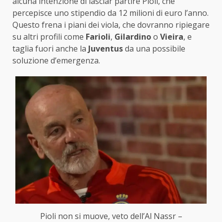
alcuna intenzione di lasciar partire Pioli, che
percepisce uno stipendio da 12 milioni di euro l’anno.
Questo frena i piani dei viola, che dovranno ripiegare
su altri profili come
Farioli
,
Gilardino
o
Vieira
, e
taglia fuori anche la
Juventus
da una possibile
soluzione d’emergenza.
Pioli non si muove, veto dell’Al Nassr –