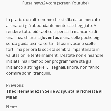
Futsalnews24.com (screen Youtube)
In pratica, un altro nome che si sfila da un mercato
allenatori già abbondantemente saccheggiato. A
rendere tutto più caotico ci pensa la mancanza di
una linea chiara: la
Juventus
è una delle poche big
senza guida tecnica certa. I tifosi invocano scelte
forti, ma per ora la società sembra impantanata in
valutazioni e tentennamenti. L’estate non è neanche
iniziata, ma il tempo per programmare sta già
iniziando a stringere. E i segnali, finora, non fanno
dormire sonni tranquilli.
Continue
Previous:
Theo Hernandez in Serie A: spunta la richiesta al
Reading
Milan
Next: