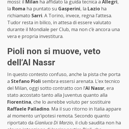
mossi: il
Milan
ha affidato la guida tecnica a
Allegri
,
la
Roma
ha puntato su
Gasperini
, la
Lazio
ha
richiamato
Sarri
. A Torino, invece, regna l’attesa.
Tudor resta in bilico, in attesa di essere valutato
durante il Mondiale per Club, ma non c’è ancora una
vera e propria investitura.
Pioli non si muove, veto
dell’Al Nassr
In questo contesto confuso, anche la pista che porta
a
Stefano Pioli
sembra essersi arenata. L’ex tecnico
del Milan, oggi sotto contratto con l’
Al Nassr
, era
stato accostato tanto alla Juventus quanto alla
Fiorentina
, che lo avrebbe voluto per sostituire
Raffaele Palladino
. Ma il suo ritorno in Italia appare
al momento un’ipotesi remota. Secondo quanto
riportato da
Gianluca Di Marzio
, il club saudita non ha