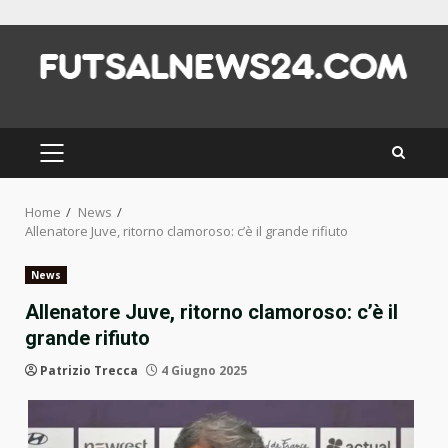
Skip
to
content
PRIMARY
MENU
Home
News
Allenatore Juve, ritorno clamoroso: c’è il grande rifiuto
News
Allenatore Juve, ritorno clamoroso: c’è il
grande rifiuto
Patrizio Trecca
4 Giugno 2025