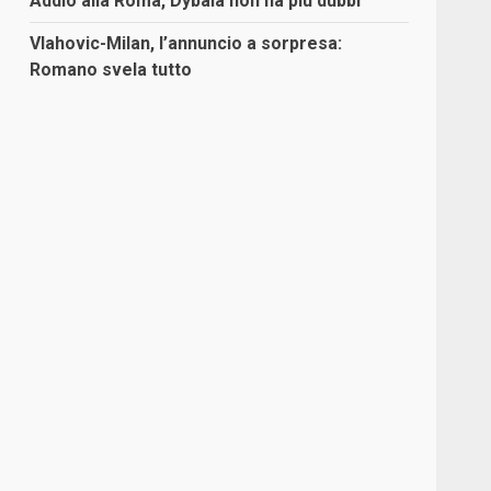
Addio alla Roma, Dybala non ha più dubbi
Vlahovic-Milan, l’annuncio a sorpresa:
Romano svela tutto