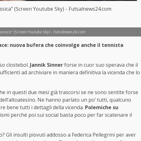
ossica" (Screen Youtube Sky) - Futsalnews24.com
tossica" (Screen Youtube Sky) - Futsalnews24.com
ace: nuova bufera che coinvolge anche il tennista
aso clostebol.
Jannik Sinner
forse in cuor suo sperava che il
fficienti ad archiviare in maniera definitiva la vicenda che lo
he in questi due mesi già trascorsi se ne sono sentite forse
à dell’altoatesino. Ne hanno parlato un po’ tutti, qualcuno
 bene tutti i dettagli della vicenda.
Polemiche su
rismi perché poi sui social basta poco per far scatenare il
 Gli insulti piovuti addosso a Federica Pellegrini per aver