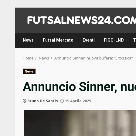
Skip
to
content
News
Futsal Mercato
Eventi
FIGC-LND
T
Home
News
Annuncio Sinner, nuova bufera: “È tossica”
News
Annuncio Sinner, nu
Bruno De Santis
19 Aprile 2025