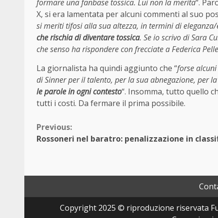
formare una fanbase tossica. Lui non la merita
“. Par
X, si era lamentata per alcuni commenti al suo post
si meriti tifosi alla sua altezza, in termini di eleganz
che rischia di diventare tossica
. Se io scrivo di Sara C
che senso ha rispondere con frecciate a Federica Pelle
La giornalista ha quindi aggiunto che “
forse alcuni
di Sinner per il talento, per la sua abnegazione, per 
le parole in ogni contesto
“. Insomma, tutto quello c
tutti i costi. Da fermare il prima possibile.
Continue
Previous:
Rossoneri nel baratro: penalizzazione in classi
Reading
Conta
Copyright 2025 © riproduzione riservata Fut