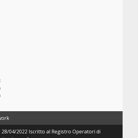
:
a
a
work
28/04/2022 Iscritto al Registro Operatori di