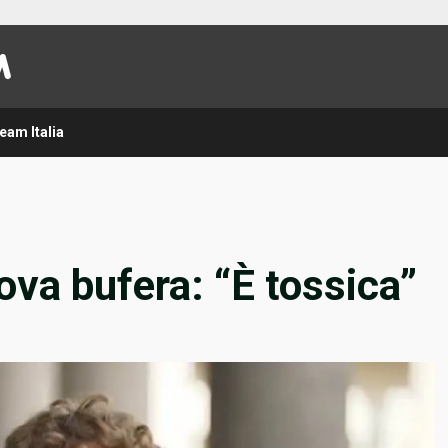
eam Italia
ova bufera: “È tossica”