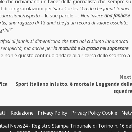
ole che richiamano un tweet della giornalista che, sempre su
 di congratulazioni per Sara Curtis: “
Credo che Jannik Sinner
a/educazione/rispetto
– le sue parole –
. Non invece
una fanbase
urtis, una ragazza di 18 anni che fa un record di valore assoluto,
grini?
”
 tifosi di Jannik si dimenticano che tutti noi ci siamo innamorati
la semplicità, ma anche per
la maturità e la grazia nel soppesare
he non è questo continuo andare alla ricerca dello scontro a
Next
fica
Sport italiano in lutto, è morta la Leggenda dell
squadr
tti
Redazione
Privacy Policy
Privacy Policy Cookie
Net
sal News24 - Registro Stampa Tribunale di Torino n. 16 del 