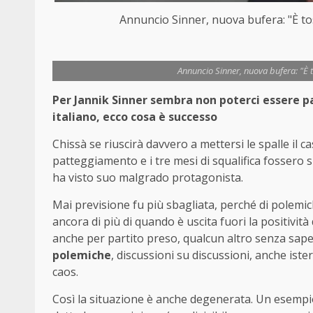
Annuncio Sinner, nuova bufera: "È t
Annuncio Sinner, nuova bufera: "È 
Per Jannik Sinner sembra non poterci essere p
italiano, ecco cosa è successo
Chissà se riuscirà davvero a mettersi le spalle il c
patteggiamento e i tre mesi di squalifica fossero su
ha visto suo malgrado protagonista.
Mai previsione fu più sbagliata, perché di polemic
ancora di più di quando è uscita fuori la positivit
anche per partito preso, qualcun altro senza sapere
polemiche
, discussioni su discussioni, anche iste
caos.
Così la situazione è anche degenerata. Un esempio?