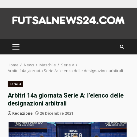
Skip
to
content
PRIMARY
MENU
Home
News
Maschile
Serie A
Arbitri 14a giornata Serie A: l’elenco delle designazioni arbitrali
Serie A
Arbitri 14a giornata Serie A: l’elenco delle
designazioni arbitrali
Redazione
26 Dicembre 2021