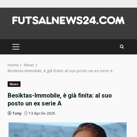
Skip
to
content
PRIMARY
MENU
Home
News
Besiktas-Immobile, è già finita: al suo posto un ex serie A
News
Besiktas-Immobile, è già finita: al suo
posto un ex serie A
Tony
13 Aprile 2025