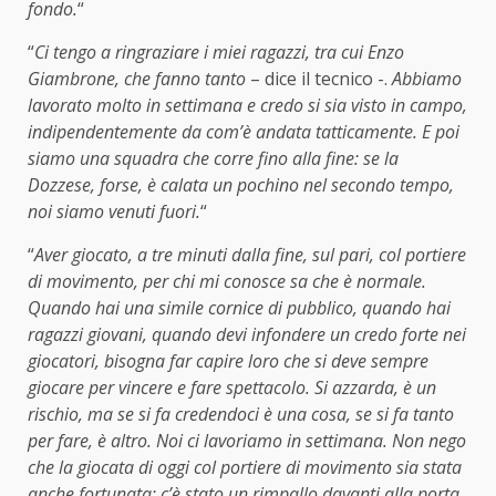
fondo.
“
“
Ci tengo a ringraziare i miei ragazzi, tra cui Enzo
Giambrone, che fanno tanto
– dice il tecnico -.
Abbiamo
lavorato molto in settimana e credo si sia visto in campo,
indipendentemente da com’è andata tatticamente. E poi
siamo una squadra che corre fino alla fine: se la
Dozzese, forse, è calata un pochino nel secondo tempo,
noi siamo venuti fuori.
“
“
Aver giocato, a tre minuti dalla fine, sul pari, col portiere
di movimento, per chi mi conosce sa che è normale.
Quando hai una simile cornice di pubblico, quando hai
ragazzi giovani, quando devi infondere un credo forte nei
giocatori, bisogna far capire loro che si deve sempre
giocare per vincere e fare spettacolo. Si azzarda, è un
rischio, ma se si fa credendoci è una cosa, se si fa tanto
per fare, è altro. Noi ci lavoriamo in settimana. Non nego
che la giocata di oggi col portiere di movimento sia stata
anche fortunata: c’è stato un rimpallo davanti alla porta