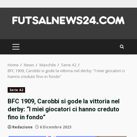
Skip
to
content
PRIMARY
MENU
Home
News
Maschile
Serie A2
BFC 1909, Carobbi si gode la vittoria nel derby: “I miei giocatori ci
hanno creduto fino in fondo”
Serie A2
BFC 1909, Carobbi si gode la vittoria nel
derby: “I miei giocatori ci hanno creduto
fino in fondo”
Redazione
6 Dicembre 2023