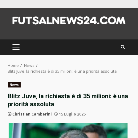
Skip
to
content
PRIMARY
MENU
Home
News
Blitz Juve, la richiesta è di 35 milioni: è una priorità assoluta
News
Blitz Juve, la richiesta è di 35 milioni: è una
priorità assoluta
Christian Camberini
15 Luglio 2025