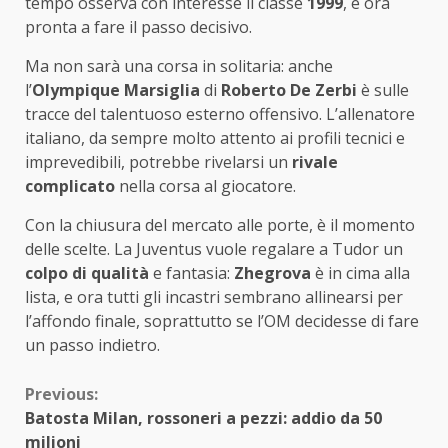
tempo osserva con interesse il classe
1999
, è ora
pronta a fare il passo decisivo.
Ma non sarà una corsa in solitaria: anche
l’
Olympique Marsiglia
di
Roberto De Zerbi
è sulle
tracce del talentuoso esterno offensivo. L’allenatore
italiano, da sempre molto attento ai profili tecnici e
imprevedibili, potrebbe rivelarsi un
rivale
complicato
nella corsa al giocatore.
Con la chiusura del mercato alle porte, è il momento
delle scelte. La Juventus vuole regalare a Tudor un
colpo di qualità
e fantasia:
Zhegrova
è in cima alla
lista, e ora tutti gli incastri sembrano allinearsi per
l’affondo finale, soprattutto se l’OM decidesse di fare
un passo indietro.
Continue
Previous:
Batosta Milan, rossoneri a pezzi: addio da 50
Reading
milioni