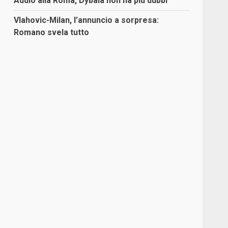
Addio alla Roma, Dybala non ha più dubbi
Vlahovic-Milan, l’annuncio a sorpresa:
Romano svela tutto