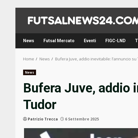
Skip
to
content
News
Futsal Mercato
Eventi
FIGC-LND
T
Home
News
Bufera Juve, addio inevitabile: l’annuncio su
News
Bufera Juve, addio i
Tudor
Patrizio Trecca
6 Settembre 2025