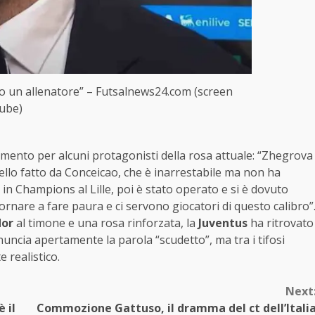
mo un allenatore” – Futsalnews24.com (screen
ube)
ento per alcuni protagonisti della rosa attuale: “Zhegrova
uello fatto da Conceicao, che è inarrestabile ma non ha
 in Champions al Lille, poi è stato operato e si è dovuto
ornare a fare paura e ci servono giocatori di questo calibro”
dor
al timone e una rosa rinforzata, la
Juventus
ha ritrovato
uncia apertamente la parola “scudetto”, ma tra i tifosi
 realistico.
Next
è il
Commozione Gattuso, il dramma del ct dell’Itali