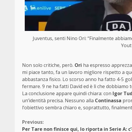
Juventus, senti Nino Ori: “Finalmente abbia
Yout
Non solo critiche, però.
Ori
ha espresso apprezzam
mi piace tanto, fa un lavoro migliore rispetto a q
abbastanza fisico. Lo scorso anno ha fatto 4-5 gol
fermare. 9 ne ha fatti David ed è lì che dobbiamo t
La conclusione appare quindi chiara: con
Igor Tu
un’identità precisa. Nessuno alla
Continassa
pron
l’obiettivo sembra chiaro e, soprattutto, finalmente
Continue
Previous:
Per Tare non finisce qui, lo riporta in Serie A: c’