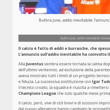
Bufera Juve, addio inevitabile: l’annu
Bufera Juve, addio inevitabile: l’an
Il calcio è fatto di addii e burrasche, che spess
L’annuncio sull’addio inevitabile ha coinvolto i
Alla
Juventus
sembra essere tornata la calma dop
dell’ultimo ventennio, ad esclusione della parente
aveva mostrato tutti i limiti di un progetto tecnic
e fiducia. La successiva sostituzione con
Igor Tud
il tecnico croato, la squadra è riuscita a rimetters
Champions League
che solo qualche mese prima
Il calcio, però, vive di cicli brevi e di scossoni impro
dal nuovo allenatore hanno cambiato le prospettiv