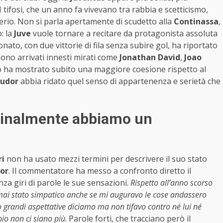
 tifosi, che un anno fa vivevano tra rabbia e scetticismo,
rio. Non si parla apertamente di scudetto alla
Continassa
,
: la
Juve
vuole tornare a recitare da protagonista assoluta
ato, con due vittorie di fila senza subire gol, ha riportato
ono arrivati innesti mirati come
Jonathan David
,
Joao
po ha mostrato subito una maggiore coesione rispetto al
udor
abbia ridato quel senso di appartenenza e serietà che
“Finalmente abbiamo un
ri
non ha usato mezzi termini per descrivere il suo stato
or
. Il commentatore ha messo a confronto diretto il
za giri di parole le sue sensazioni.
Rispetto all’anno scorso
ai stato simpatico anche se mi auguravo le cose andassero
 grandi aspettative diciamo ma non tifavo contro né lui né
io non ci siano più
. Parole forti, che tracciano però il