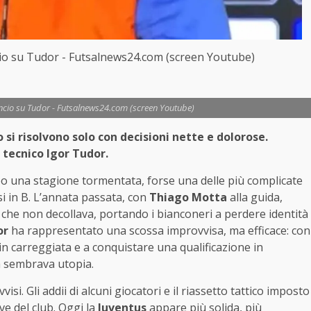
ncio su Tudor - Futsalnews24.com (screen Youtube)
nuncio su Tudor - Futsalnews24.com (screen Youtube)
o si risolvono solo con decisioni nette e dolorose.
l tecnico Igor Tudor.
o una stagione tormentata, forse una delle più complicate
si in B. L’annata passata, con
Thiago Motta
alla guida,
o che non decollava, portando i bianconeri a perdere identità
or
ha rappresentato una scossa improvvisa, ma efficace: con
i in carreggiata e a conquistare una qualificazione in
 sembrava utopia.
vvisi. Gli addii di alcuni giocatori e il riassetto tattico imposto
e del club. Oggi la
Juventus
appare più solida, più