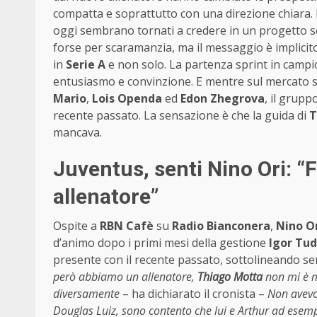
compatta e soprattutto con una direzione chiara. I
oggi sembrano tornati a credere in un progetto se
forse per scaramanzia, ma il messaggio è implicito
in
Serie A
e non solo. La partenza sprint in campion
entusiasmo e convinzione. E mentre sul mercato s
Mario
,
Lois Openda
ed
Edon Zhegrova
, il grup
recente passato. La sensazione è che la guida di
T
mancava.
Juventus, senti Nino Ori: 
allenatore”
Ospite a
RBN Cafè
su
Radio Bianconera
,
Nino O
d’animo dopo i primi mesi della gestione
Igor Tud
presente con il recente passato, sottolineando sen
però abbiamo un allenatore,
Thiago Motta
non mi è m
diversamente
– ha dichiarato il cronista –
Non avevo
Douglas Luiz, sono contento che lui e Arthur ad esemp