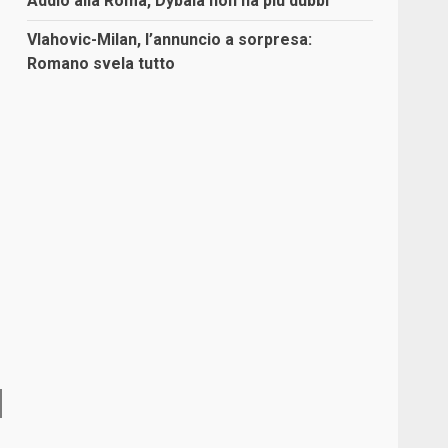
Addio alla Roma, Dybala non ha più dubbi
Vlahovic-Milan, l’annuncio a sorpresa:
Romano svela tutto