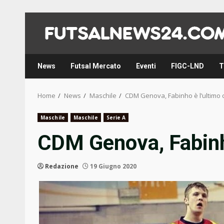
Skip
to
content
News
Futsal Mercato
Eventi
FIGC-LND
T
Home
News
Maschile
CDM Genova, Fabinho è l’ultimo 
Maschile
Maschile
Serie A
CDM Genova, Fabinho
Redazione
19 Giugno 2020