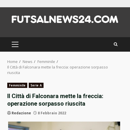
Skip
to
content
PRIMARY
MENU
Home
News
Femminile
Il Città di Falconara mette la freccia: operazione sorpasso
riuscita
Femminile
Serie A
Il Città di Falconara mette la freccia:
operazione sorpasso riuscita
Redazione
8 Febbraio 2022