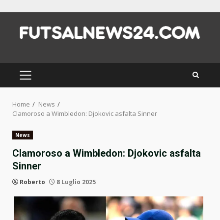
Skip
to
content
PRIMARY
MENU
Home
News
Clamoroso a Wimbledon: Djokovic asfalta Sinner
News
Clamoroso a Wimbledon: Djokovic asfalta
Sinner
Roberto
8 Luglio 2025