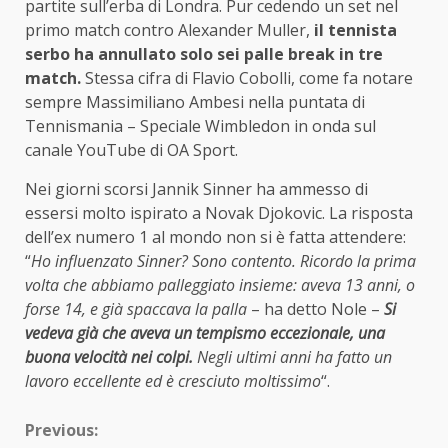
partite sull’erba di Londra. Pur cedendo un set nel
primo match contro Alexander Muller,
il tennista
serbo ha annullato solo sei palle break in tre
match.
Stessa cifra di Flavio Cobolli, come fa notare
sempre Massimiliano Ambesi nella puntata di
Tennismania – Speciale Wimbledon in onda sul
canale YouTube di OA Sport.
Nei giorni scorsi Jannik Sinner ha ammesso di
essersi molto ispirato a Novak Djokovic. La risposta
dell’ex numero 1 al mondo non si è fatta attendere:
“
Ho influenzato Sinner? Sono contento. Ricordo la prima
volta che abbiamo palleggiato insieme: aveva 13 anni, o
forse 14, e già spaccava la palla
– ha detto Nole –
Si
vedeva già che aveva un tempismo eccezionale, una
buona velocità nei colpi.
Negli ultimi anni ha fatto un
lavoro eccellente ed è cresciuto moltissimo
“.
Continue
Previous: