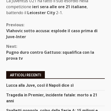
La Juventus U21 ha fatto il suo esordio nella
competizione
ieri sera alle ore 21 italiane
,
battendo il
Leicester City
2-1.
Continue
Previous:
Vlahovic sotto accusa: esplode il caso prima di
Reading
Juve-Inter
Next:
Pugno duro contro Gattuso: squalifica con la
prova tv
ARTICOLI RECENTI
Lucca alla Juve, così il Napoli dice sì
Tragedia in Premier, incidente fatale: morto a 21
anni
Spalletti gongola, colpo dalla Serie A: 15 milioni e