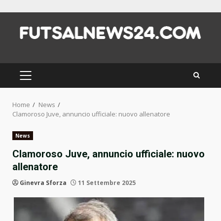
Skip
to
content
PRIMARY
MENU
Home
News
Clamoroso Juve, annuncio ufficiale: nuovo allenatore
News
Clamoroso Juve, annuncio ufficiale: nuovo
allenatore
Ginevra Sforza
11 Settembre 2025