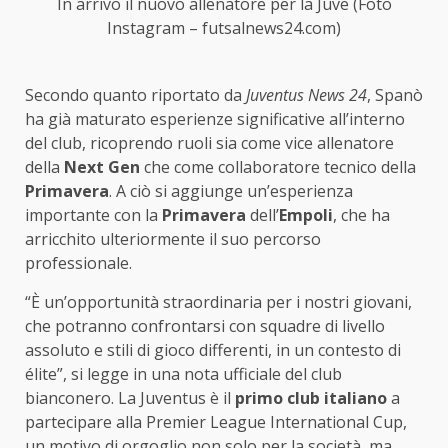
In arrivo il nuovo allenatore per la Juve (Foto
Instagram – futsalnews24.com)
Secondo quanto riportato da
Juventus News 24
, Spanò
ha già maturato esperienze significative all’interno
del club, ricoprendo ruoli sia come vice allenatore
della
Next Gen
che come collaboratore tecnico della
Primavera
. A ciò si aggiunge un’esperienza
importante con la
Primavera
dell’
Empoli
, che ha
arricchito ulteriormente il suo percorso
professionale.
“È un’opportunità straordinaria per i nostri giovani,
che potranno confrontarsi con squadre di livello
assoluto e stili di gioco differenti, in un contesto di
élite”, si legge in una nota ufficiale del club
bianconero. La Juventus è il
primo club italiano
a
partecipare alla Premier League International Cup,
un motivo di orgoglio non solo per la società, ma