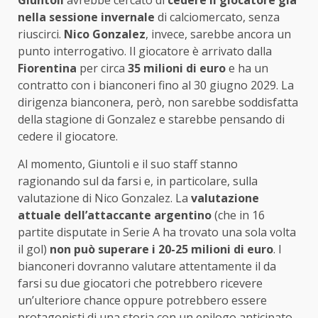
Giuntoli
avrebbe cercato di
cedere il giocatore già
nella
sessione invernale
di calciomercato, senza
riuscirci.
Nico Gonzalez
, invece, sarebbe ancora un
punto interrogativo. Il giocatore è arrivato dalla
Fiorentina
per circa
35 milioni di euro
e ha un
contratto con i bianconeri fino al 30 giugno 2029. La
dirigenza bianconera, però, non sarebbe soddisfatta
della stagione di Gonzalez e starebbe pensando di
cedere il giocatore.
Al momento, Giuntoli e il suo staff stanno
ragionando sul da farsi e, in particolare, sulla
valutazione di Nico Gonzalez. La
valutazione
attuale dell’attaccante argentino
(che in 16
partite disputate in Serie A ha trovato una sola volta
il gol)
non può superare i 20-25 milioni di euro
. I
bianconeri dovranno valutare attentamente il da
farsi su due giocatori che potrebbero ricevere
un’ulteriore chance oppure potrebbero essere
protagonisti di una storia con un epilogo anticipato.