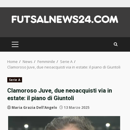
Skip
to
content
PRIMARY
MENU
Home
News
Femminile
Serie A
Clamoroso Juve, due neoacquisti via in estate: il piano di Giuntoli
Serie A
Clamoroso Juve, due neoacquisti via in
estate: il piano di Giuntoli
Maria Grazia Dell'Angelo
13 Marzo 2025