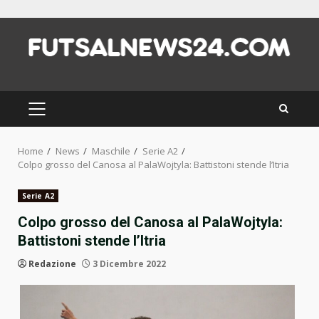
Skip
to
content
PRIMARY
MENU
Home
News
Maschile
Serie A2
Colpo grosso del Canosa al PalaWojtyla: Battistoni stende l’Itria
Serie A2
Colpo grosso del Canosa al PalaWojtyla:
Battistoni stende l’Itria
Redazione
3 Dicembre 2022