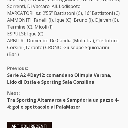
Sorrenti, Di Vaccaro. All. Lodispoto
MARCATORI: s.t. 2’55” Battistoni (C), 16′ Battistoni (C)
AMMONITI: Fanelli (I), Ique (C), Bruno (I), Djelveh (C),
Termine (C), Micoli (I)
ESPULSI: Ique (C)
ARBITRI: Domenico De Candia (Molfetta), Cristoforo
Corsini (Taranto) CRONO: Giuseppe Squicciarini
(Bari)
Continue
Previous:
Serie A2 #Day12: comandano Olimpia Verona,
Reading
Lido di Ostia e Sporting Sala Consilina
Next:
Tra Sporting Altamarca e Sampdoria un pazzo 4-
4: gol e spettacolo al PalaMaser
ARTICOLI RECENTI