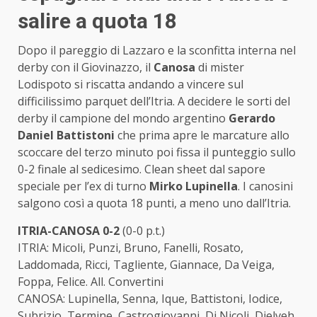
salire a quota 18
Dopo il pareggio di Lazzaro e la sconfitta interna nel
derby con il Giovinazzo, il
Canosa
di mister
Lodispoto si riscatta andando a vincere sul
difficilissimo parquet dell’Itria. A decidere le sorti del
derby il campione del mondo argentino
Gerardo
Daniel Battistoni
che prima apre le marcature allo
scoccare del terzo minuto poi fissa il punteggio sullo
0-2 finale al sedicesimo. Clean sheet dal sapore
speciale per l’ex di turno
Mirko Lupinella
. I canosini
salgono così a quota 18 punti, a meno uno dall’Itria.
ITRIA-CANOSA 0-2
(0-0 p.t.)
ITRIA: Micoli, Punzi, Bruno, Fanelli, Rosato,
Laddomada, Ricci, Tagliente, Giannace, Da Veiga,
Foppa, Felice. All. Convertini
CANOSA: Lupinella, Senna, Ique, Battistoni, Iodice,
Subrizio, Termine, Castrogiovanni, Di Nicoli, Djelveh,