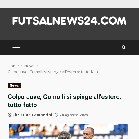
Skip
to
content
PRIMARY
MENU
Home
News
Colpo Juve, Comolli si spinge all’estero: tutto fatto
News
Colpo Juve, Comolli si spinge all’estero:
tutto fatto
Christian Camberini
24 Agosto 2025