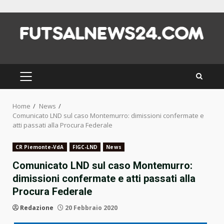
Skip
to
content
PRIMARY
MENU
Home
News
Comunicato LND sul caso Montemurro: dimissioni confermate e
atti passati alla Procura Federale
CR Piemonte-VdA
FIGC-LND
News
Comunicato LND sul caso Montemurro:
dimissioni confermate e atti passati alla
Procura Federale
Redazione
20 Febbraio 2020