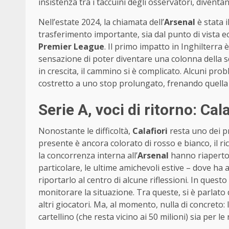
insistenza tra i taccuini degli osservatori, diventa
Nell’estate 2024, la chiamata dell’
Arsenal
è stata 
trasferimento importante, sia dal punto di vista e
Premier League
. Il primo impatto in Inghilterra 
sensazione di poter diventare una colonna della 
in crescita, il cammino si è complicato. Alcuni probl
costretto a uno stop prolungato, frenando quella 
Serie A, voci di ritorno: Cala
Nonostante le difficoltà,
Calafiori
resta uno dei pr
presente è ancora colorato di rosso e bianco, il rich
la concorrenza interna all’
Arsenal
hanno riaperto 
particolare, le ultime amichevoli estive – dove ha
riportarlo al centro di alcune riflessioni. In quest
monitorare la situazione. Tra queste, si è parlato
altri giocatori. Ma, al momento, nulla di concreto:
cartellino (che resta vicino ai 50 milioni) sia per le