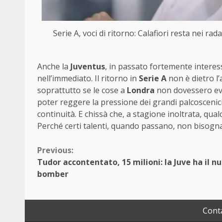
Serie A, voci di ritorno: Calafiori resta nei r
Anche la
Juventus
, in passato fortemente interes
nell’immediato. Il ritorno in
Serie A
non è dietro l
soprattutto se le cose a
Londra
non dovessero evo
poter reggere la pressione dei grandi palcoscenici
continuità. E chissà che, a stagione inoltrata, qua
Perché certi talenti, quando passano, non bisogna 
Continue
Previous:
Tudor accontentato, 15 milioni: la Juve ha il n
Reading
bomber
Conta