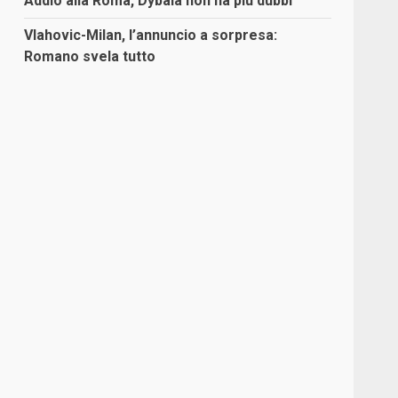
Addio alla Roma, Dybala non ha più dubbi
Vlahovic-Milan, l’annuncio a sorpresa:
Romano svela tutto