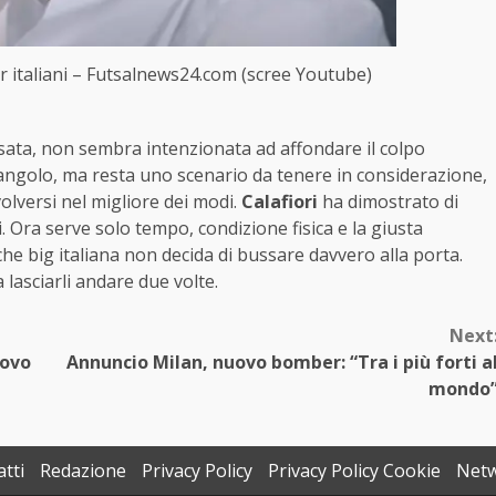
adar italiani – Futsalnews24.com (scree Youtube)
sata, non sembra intenzionata ad affondare il colpo
’angolo, ma resta uno scenario da tenere in considerazione,
lversi nel migliore dei modi.
Calafiori
ha dimostrato di
. Ora serve solo tempo, condizione fisica e la giusta
lche big italiana non decida di bussare davvero alla porta.
lasciarli andare due volte.
Next
uovo
Annuncio Milan, nuovo bomber: “Tra i più forti a
mondo
tti
Redazione
Privacy Policy
Privacy Policy Cookie
Net