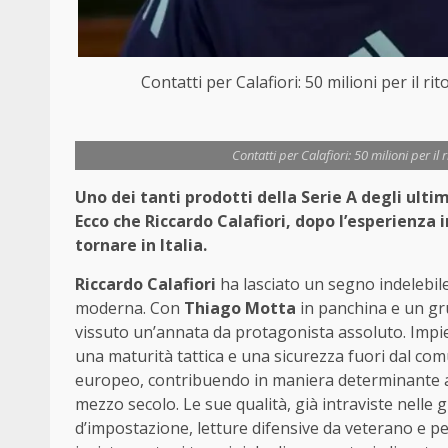
Contatti per Calafiori: 50 milioni per il 
Contatti per Calafiori: 50 milioni per i
Uno dei tanti prodotti della Serie A degli ultim
Ecco che Riccardo Calafiori, dopo l’esperienza
tornare in Italia.
Riccardo Calafiori
ha lasciato un segno indelebil
moderna. Con
Thiago Motta
in panchina e un gru
vissuto un’annata da protagonista assoluto. Impi
una maturità tattica e una sicurezza fuori dal comu
europeo, contribuendo in maniera determinante a ri
mezzo secolo. Le sue qualità, già intraviste nelle g
d’impostazione, letture difensive da veterano e pe