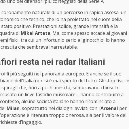
ndo uno dei difensori più corteggiati della Serie A.
il coronamento naturale di un percorso in rapida ascesa: un
conomico che tecnico, che lo ha proiettato nel cuore della
è stato positivo. Prestazioni solide, grande intensità e la
squadra di
Mikel Arteta
. Ma, come spesso accade ai giovani
emi fisici, tra cui un infortunio serio al ginocchio, lo hanno
crescita che sembrava inarrestabile.
fiori resta nei radar italiani
ofili più seguiti nel panorama europeo. E anche se il suo
iamo dell’Italia non si è mai spento del tutto. Gli stop fisici 
spiragli che, fino a pochi mesi fa, sembravano chiusi. In
 accusato un lieve fastidio muscolare – hanno contribuito a
o contesto, alcune società italiane hanno ricominciato a
 del
Milan
, soprattutto nei dialoghi avviati con l’
Arsenal
per
 l’operazione è ritenuta troppo onerosa, sia per il valore del
 richieste d’ingaggio.