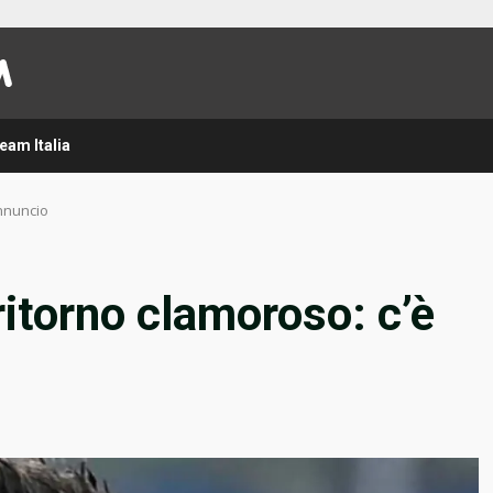
eam Italia
annuncio
 ritorno clamoroso: c’è