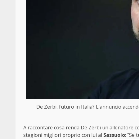
De Zerbi, futuro in Italia? L’annuncio accen
A raccontare cosa renda De Zerbi un allenatore co
stagioni migliori proprio con lui al
Sassuolo
: “Se 