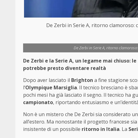
De Zerbi in Serie A, ritorno clamoroso:
De Zerbi in Serie A, ritorno clamoros
De Zerbi e la Serie A, un legame mai chiuso: le 
potrebbe presto diventare realtà
Dopo aver lasciato il
Brighton
a fine stagione sco
l’
Olympique Marsiglia
. Il tecnico bresciano è sb
pochi mesi ha già lasciato il segno. Il tecnico ha 
campionato
, riportando entusiasmo e un’identità 
Non è un mistero che De Zerbi sia considerato uno 
all’estero. Ma nonostante il progetto francese sia
insistente di un possibile
ritorno in Italia
. La
Ser