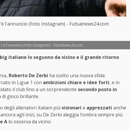
 c'è l'annuncio (Foto Instagram) - Futsalnews24.com
o: c'è l'annuncio (Foto Instagram) - Futsalnews24.com
big italiane lo seguono da vicino e il grande ritorno
rsa,
Roberto De Zerbi
ha scelto una nuova sfida:
arcato in Ligue 1 con
ambizioni chiare e idee forti
, e in
guidato il club fino a un sorprendente
secondo posto in
di gioco brillante.
degli allenatori italiani più
visionari
e
apprezzati
anche
 ancora agli inizi, su De Zerbi aleggia l’ombra sempre più
ie A
lo osserva da vicino.