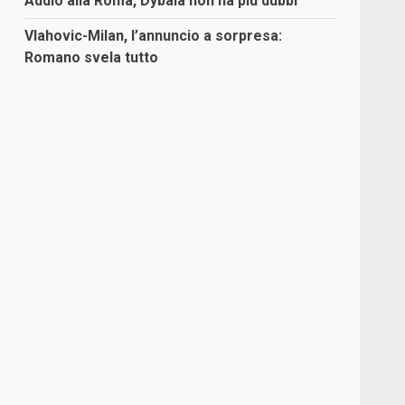
Addio alla Roma, Dybala non ha più dubbi
Vlahovic-Milan, l’annuncio a sorpresa:
Romano svela tutto