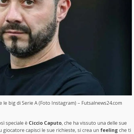
de le big di Serie A (Foto Instagram) – Futsalnews24.com
sì speciale è
Ciccio Caputo
, che ha vissuto una delle sue
tu giocatore capisci le sue richieste, si crea un
feeling
che ti