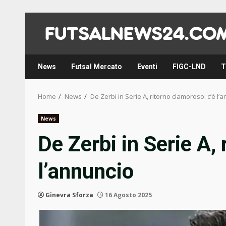
Skip
to
content
News
Futsal Mercato
Eventi
FIGC-LND
T
Home
News
De Zerbi in Serie A, ritorno clamoroso: c’è l’
News
De Zerbi in Serie A,
l’annuncio
Ginevra Sforza
16 Agosto 2025