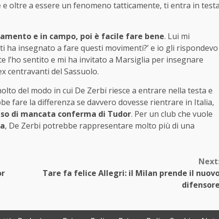
e
e oltre a essere un fenomeno tatticamente, ti entra in test
lenamento e in campo, poi è facile fare bene
. Lui mi
ti ha insegnato a fare questi movimenti?’ e io gli rispondevo
 l’ho sentito e mi ha invitato a Marsiglia per insegnare
ex centravanti del Sassuolo.
to del modo in cui De Zerbi riesce a entrare nella testa e
be fare la differenza se davvero dovesse rientrare in Italia,
 caso di mancata conferma di Tudor
. Per un club che vuole
pa
, De Zerbi potrebbe rappresentare molto più di una
Next
or
Tare fa felice Allegri: il Milan prende il nuov
difensor