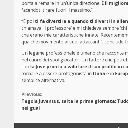
porta a remare in un’unica direzione.
È il miglior
facendoti tirare fuori il massimo.”
“E poi
ti fa divertire e quando ti diverti in al
chiamava ‘il professore’ e mi chiedeva sempre ‘chi 
che erano mie caratteristiche innate. Recentemente
qualche movimento ai suoi attaccanti”, conclude l’
Un legame professionale e umano che racconta mol
nel cuore dei suoi giocatori. Un fattore che potreb
con
la Juve pronta a valutare il suo profilo in
tornare a essere protagonista in
Italia
e in
Euro
semplice alternativa.
Continue
Previous:
Tegola Juventus, salta la prima giornata: Tud
Reading
nei guai