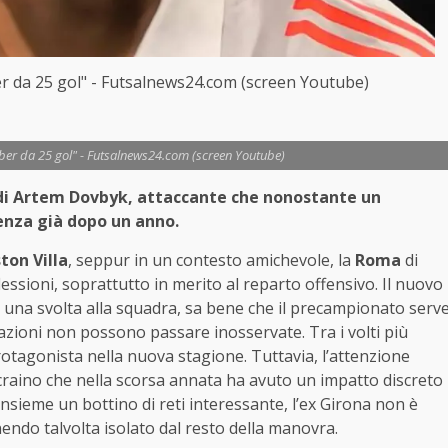
 da 25 gol" - Futsalnews24.com (screen Youtube)
er da 25 gol" - Futsalnews24.com (screen Youtube)
o di Artem Dovbyk, attaccante che nonostante un
enza già dopo un anno.
ton Villa
, seppur in un contesto amichevole, la
Roma
di
lessioni, soprattutto in merito al reparto offensivo. Il nuovo
re una svolta alla squadra, sa bene che il precampionato serv
azioni non possono passare inosservate. Tra i volti più
rotagonista nella nuova stagione. Tuttavia, l’attenzione
ucraino che nella scorsa annata ha avuto un impatto discreto
sieme un bottino di reti interessante, l’ex Girona non è
nendo talvolta isolato dal resto della manovra.