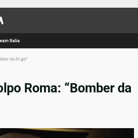
eam Italia
mber da 25 gol”
colpo Roma: “Bomber da