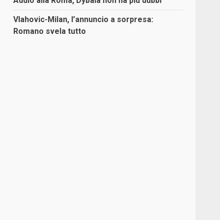
Addio alla Roma, Dybala non ha più dubbi
Vlahovic-Milan, l’annuncio a sorpresa:
Romano svela tutto