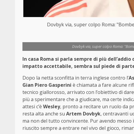
Dovbyk via, super colpo Roma: "Bomber
Dovbyk via, super colpo Roma: "Bomb
In casa Roma si parla sempre di più dell’addi
impatto accettabile, sembra sul piede di part
Dopo la netta sconfitta in terra inglese contro l’
As
Gian Piero Gasperini
è chiamata a fare alcune rif
tecnico giallorosso, arrivato con l’obiettivo di da
più a sperimentare che a giudicare, ma certe indic
attesi c’è
Wesley
, pronto a recitare un ruolo da p
resta alta anche su
Artem Dovbyk
, centravanti 
ma non del tutto convincente. Pur avendo messo in
riuscito sempre a entrare nel vivo del gioco, rima