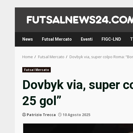
Skip
to
content
News
Futsal Mercato
Eventi
FIGC-LND
T
Home
Futsal Mercato
Dovbyk via, super colpo Roma: “Bo
Futsal Mercato
Dovbyk via, super 
25 gol”
Patrizio Trecca
10 Agosto 2025