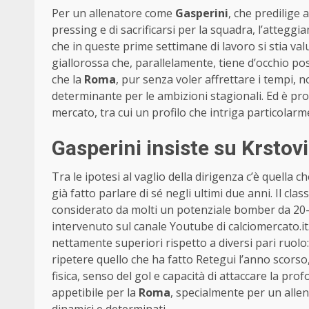
Per un allenatore come
Gasperini
, che predilige 
pressing e di sacrificarsi per la squadra, l’attegg
che in queste prime settimane di lavoro si stia va
giallorossa che, parallelamente, tiene d’occhio pos
che la
Roma
, pur senza voler affrettare i tempi, 
determinante per le ambizioni stagionali. Ed è pr
mercato, tra cui un profilo che intriga particolarme
Gasperini insiste su Krstov
Tra le ipotesi al vaglio della dirigenza c’è quella c
già fatto parlare di sé negli ultimi due anni. Il cla
considerato da molti un potenziale bomber da 20-
intervenuto sul canale Youtube di calciomercato.it.
nettamente superiori rispetto a diversi pari ruol
ripetere quello che ha fatto Retegui l’anno scors
fisica, senso del gol e capacità di attaccare la pro
appetibile per la
Roma
, specialmente per un all
dinamici e determinati.