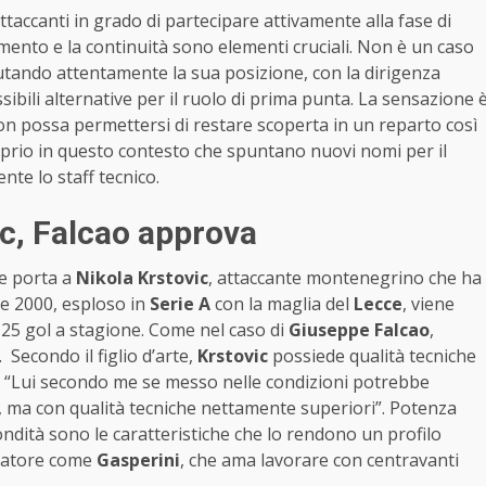
attaccanti in grado di partecipare attivamente alla fase di
iamento e la continuità sono elementi cruciali. Non è un caso
lutando attentamente la sua posizione, con la dirigenza
sibili alternative per il ruolo di prima punta. La sensazione 
non possa permettersi di restare scoperta in un reparto così
oprio in questo contesto che spuntano nuovi nomi per il
nte lo staff tecnico.
ic, Falcao approva
he porta a
Nikola Krstovic
, attaccante montenegrino che ha
sse 2000, esploso in
Serie A
con la maglia del
Lecce
, viene
25 gol a stagione. Come nel caso di
Giuseppe
Falcao
,
 Secondo il figlio d’arte,
Krstovic
possiede qualità tecniche
o: “Lui secondo me se messo nelle condizioni potrebbe
o, ma con qualità tecniche nettamente superiori”. Potenza
fondità sono le caratteristiche che lo rendono un profilo
enatore come
Gasperini
, che ama lavorare con centravanti