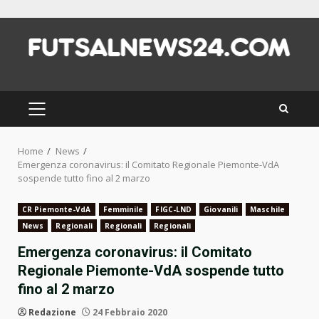
Skip
to
content
PRIMARY
MENU
Home
News
Emergenza coronavirus: il Comitato Regionale Piemonte-VdA
sospende tutto fino al 2 marzo
CR Piemonte-VdA
Femminile
FIGC-LND
Giovanili
Maschile
News
Regionali
Regionali
Regionali
Emergenza coronavirus: il Comitato
Regionale Piemonte-VdA sospende tutto
fino al 2 marzo
Redazione
24 Febbraio 2020