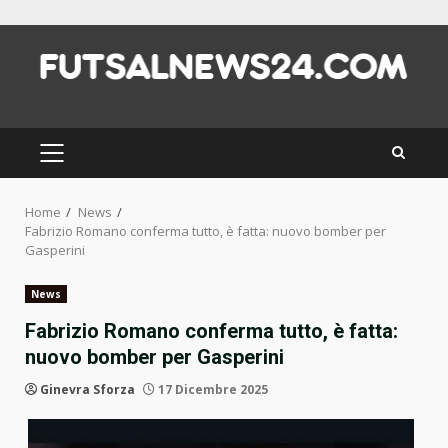
Skip
to
content
PRIMARY
MENU
Home
News
Fabrizio Romano conferma tutto, è fatta: nuovo bomber per
Gasperini
News
Fabrizio Romano conferma tutto, è fatta:
nuovo bomber per Gasperini
Ginevra Sforza
17 Dicembre 2025