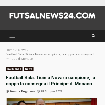
Skip
to
content
PRIMARY
MENU
Home
News
Football Sala: Ticinia Novara campione, la coppa la consegna il
Principe di Monaco
Dal Mondo
News
Football Sala: Ticinia Novara campione, la
coppa la consegna il Principe di Monaco
Simone Pegoraro
28 Giugno 2022