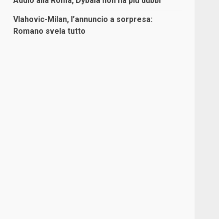
Addio alla Roma, Dybala non ha più dubbi
Vlahovic-Milan, l’annuncio a sorpresa:
Romano svela tutto