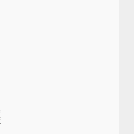
:
:
”