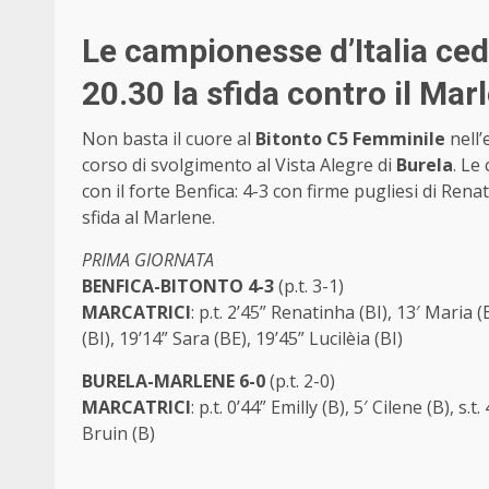
Le campionesse d’Italia ced
20.30 la sfida contro il Ma
Non basta il cuore al
Bitonto C5 Femminile
nell’
corso di svolgimento al Vista Alegre di
Burela
. Le
con il forte Benfica: 4-3 con firme pugliesi di Renat
sfida al Marlene.
PRIMA GIORNATA
BENFICA-BITONTO 4-3
(p.t. 3-1)
MARCATRICI
: p.t. 2’45” Renatinha (BI), 13′ Maria (
(BI), 19’14” Sara (BE), 19’45” Lucilèia (BI)
BURELA-MARLENE 6-0
(p.t. 2-0)
MARCATRICI
: p.t. 0’44” Emilly (B), 5′ Cilene (B), s.
Bruin (B)