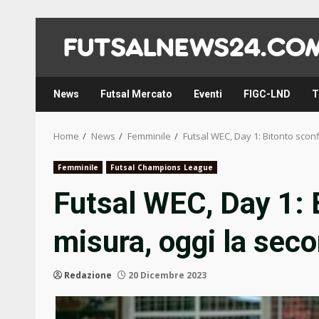
Skip
to
content
News
Futsal Mercato
Eventi
FIGC-LND
T
Home
News
Femminile
Futsal WEC, Day 1: Bitonto sconf
Femminile
Futsal Champions League
Futsal WEC, Day 1: B
misura, oggi la seco
Redazione
20 Dicembre 2023