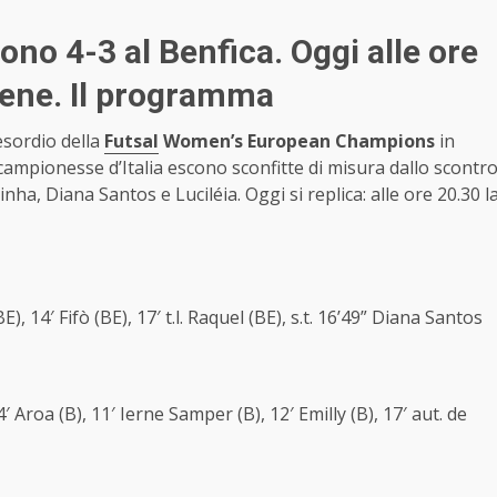
ono 4-3 al Benfica. Oggi alle ore
rlene. Il programma
esordio della
Futsal
Women’s European Champions
in
 campionesse d’Italia escono sconfitte di misura dallo scontr
inha, Diana Santos e Luciléia. Oggi si replica: alle ore 20.30 l
BE), 14′ Fifò (BE), 17′ t.l. Raquel (BE), s.t. 16’49” Diana Santos
t. 4′ Aroa (B), 11′ Ierne Samper (B), 12′ Emilly (B), 17′ aut. de