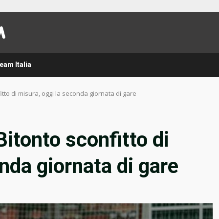
eam Italia
itto di misura, oggi la seconda giornata di gare
itonto sconfitto di
nda giornata di gare