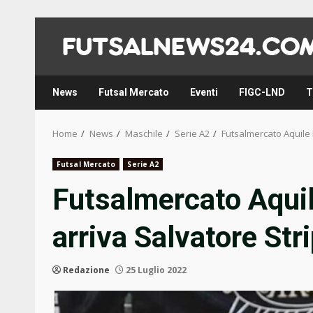
Skip
to
content
News
Futsal Mercato
Eventi
FIGC-LND
T
Home
News
Maschile
Serie A2
Futsalmercato Aquile 
Futsal Mercato
Serie A2
Futsalmercato Aqui
arriva Salvatore Stri
Redazione
25 Luglio 2022