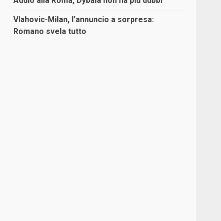
Addio alla Roma, Dybala non ha più dubbi
Vlahovic-Milan, l’annuncio a sorpresa:
Romano svela tutto