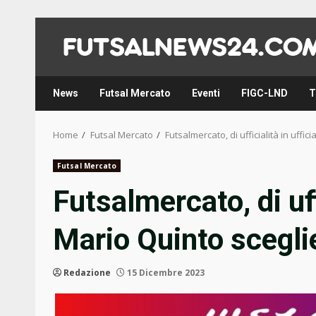
Skip
to
content
News
Futsal Mercato
Eventi
FIGC-LND
T
Home
Futsal Mercato
Futsalmercato, di ufficialità in uffi
Futsal Mercato
Futsalmercato, di uffi
Mario Quinto scegli
Redazione
15 Dicembre 2023