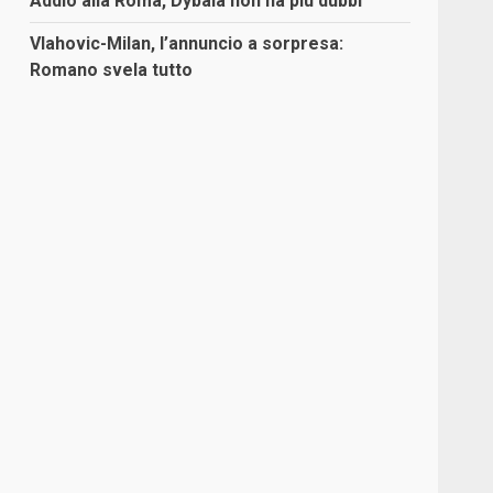
Addio alla Roma, Dybala non ha più dubbi
Vlahovic-Milan, l’annuncio a sorpresa:
Romano svela tutto