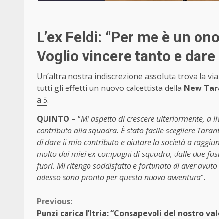
L’ex Feldi: “Per me è un on
Voglio vincere tanto e dare 
Un’altra nostra indiscrezione assoluta trova la via 
tutti gli effetti un nuovo calcettista della
New Tar
a 5
.
QUINTO
– “
Mi aspetto di crescere ulteriormente, a liv
contributo alla squadra. È stato facile scegliere Tara
di dare il mio contributo e aiutare la società a raggiun
molto dai miei ex compagni di squadra, dalle due fas
fuori. Mi ritengo soddisfatto e fortunato di aver avuto 
adesso sono pronto per questa nuova avventura
“.
Continue
Previous:
Punzi carica l’Itria: “Consapevoli del nostro val