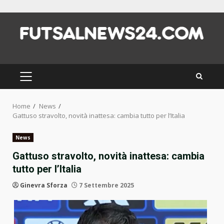
Skip
to
content
PRIMARY
MENU
Home
News
Gattuso stravolto, novità inattesa: cambia tutto per l’Italia
News
Gattuso stravolto, novità inattesa: cambia
tutto per l’Italia
Ginevra Sforza
7 Settembre 2025