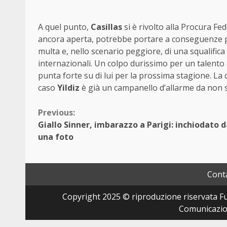
A quel punto,
Casillas
si è rivolto alla Procura Fe
ancora aperta, potrebbe portare a conseguenze pesa
multa e, nello scenario peggiore, di una squalifica
internazionali. Un colpo durissimo per un talento
punta forte su di lui per la prossima stagione. La
caso
Yildiz
è già un campanello d’allarme da non 
Continue
Previous:
Giallo Sinner, imbarazzo a Parigi: inchiodato 
Reading
una foto
Conta
Copyright 2025 © riproduzione riservata Fut
Comunicazion