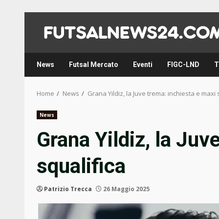
Skip
to
content
News
Futsal Mercato
Eventi
FIGC-LND
T
Home
News
Grana Yildiz, la Juve trema: inchiesta e maxi 
News
Grana Yildiz, la Juv
squalifica
Patrizio Trecca
26 Maggio 2025