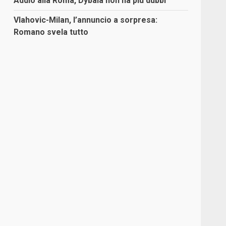
Addio alla Roma, Dybala non ha più dubbi
Vlahovic-Milan, l’annuncio a sorpresa:
Romano svela tutto