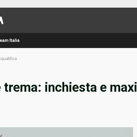
eam Italia
squalifica
e trema: inchiesta e max