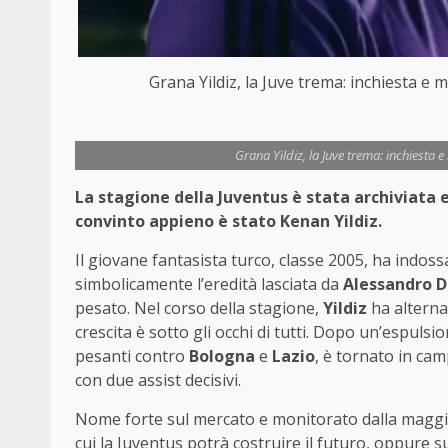
Grana Yildiz, la Juve trema: inchiesta e
Grana Yildiz, la Juve trema: inchiesta
La stagione della Juventus è stata archiviata e
convinto appieno è stato Kenan Yildiz.
Il giovane fantasista turco, classe 2005, ha indos
simbolicamente l’eredità lasciata da
Alessandro D
pesato. Nel corso della stagione,
Yildiz
ha alternat
crescita è sotto gli occhi di tutti. Dopo un’espulsi
pesanti contro
Bologna
e
Lazio
, è tornato in cam
con due assist decisivi.
Nome forte sul mercato e monitorato dalla maggio
cui la Juventus potrà costruire il futuro, oppure s