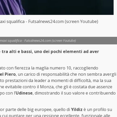
 maxi squalifica - Futsalnews24.com (screen Youtube)
 e maxi squalifica - Futsalnews24.com (screen Youtube)
 tra alti e bassi, uno dei pochi elementi ad aver
sato con fierezza la maglia numero 10, raccogliendo
el Piero
, un carico di responsabilità che non sembra avergli
o prestazioni da leader a momenti di difficoltà, ma la sua
one evitabile contro il Monza, che gli è costata due assenze
po con l’
Udinese
, dimostrando il suo valore e contribuendo
r parte delle big europee, quello di
Yildiz
è un profilo su
u cui puntare per una cessione eccellente, funzionale alle