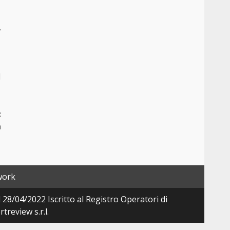
,
l
:
a
work
28/04/2022 Iscritto al Registro Operatori di
review s.r.l.