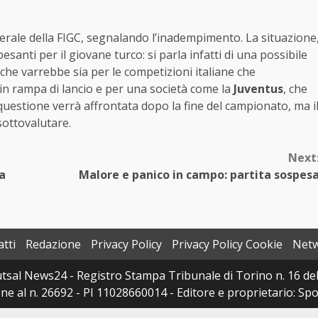
derale della FIGC, segnalando l’inadempimento. La situazione
nti per il giovane turco: si parla infatti di una possibile
 che varrebbe sia per le competizioni italiane che
 in rampa di lancio e per una società come la
Juventus
, che
 questione verrà affrontata dopo la fine del campionato, ma i
sottovalutare.
Next
da
Malore e panico in campo: partita sospes
tti
Redazione
Privacy Policy
Privacy Policy Cookie
Net
sal News24 - Registro Stampa Tribunale di Torino n. 16 del 
e al n. 26692 - PI 11028660014 - Editore e proprietario: Sport