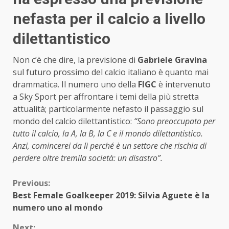
nefasta per il calcio a livello
dilettantistico
Non c’è che dire, la previsione di
Gabriele Gravina
sul futuro prossimo del calcio italiano è quanto mai
drammatica. Il numero uno della
FIGC
è intervenuto
a Sky Sport per affrontare i temi della più stretta
attualità; particolarmente nefasto il passaggio sul
mondo del calcio dilettantistico:
“Sono preoccupato per
tutto il calcio, la A, la B, la C e il mondo dilettantistico.
Anzi, comincerei da lì perché è un settore che rischia di
perdere oltre tremila società: un disastro”.
Continue
Previous:
Best Female Goalkeeper 2019: Silvia Aguete è la
Reading
numero uno al mondo
Next: