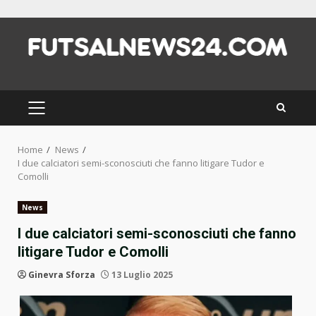
Skip
to
content
PRIMARY
MENU
Home
News
I due calciatori semi-sconosciuti che fanno litigare Tudor e
Comolli
News
I due calciatori semi-sconosciuti che fanno
litigare Tudor e Comolli
Ginevra Sforza
13 Luglio 2025