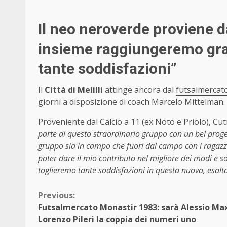
Il neo neroverde proviene d
insieme raggiungeremo gran
tante soddisfazioni”
Il
Città di Melilli
attinge ancora dal
futsalmercat
giorni a disposizione di coach Marcelo Mittelman.
Proveniente dal Calcio a 11 (ex Noto e Priolo), Cutr
parte di questo straordinario gruppo con un bel prog
gruppo sia in campo che fuori dal campo con i ragazzi 
poter dare il mio contributo nel migliore dei modi e s
toglieremo tante soddisfazioni in questa nuova, esalta
Continue
Previous:
Futsalmercato Monastir 1983: sarà Alessio Ma
Reading
Lorenzo Pileri la coppia dei numeri uno