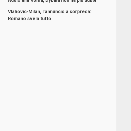
Addio alla Roma, Dybala non ha più dubbi
Vlahovic-Milan, l’annuncio a sorpresa:
Romano svela tutto