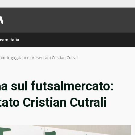
eam Italia
rcato: ingaggiato e presentato Cristian Cutrali
orna sul futsalmercato:
ato Cristian Cutrali