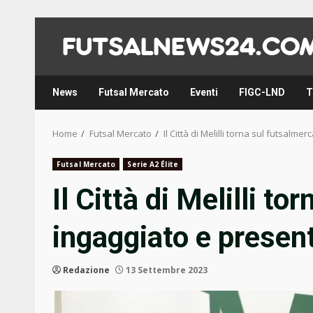
Skip
to
content
News
Futsal Mercato
Eventi
FIGC-LND
T
Home
Futsal Mercato
Il Città di Melilli torna sul futsalme
Futsal Mercato
Serie A2 Élite
Il Città di Melilli t
ingaggiato e present
Redazione
13 Settembre 2023