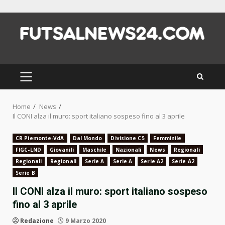
Skip
to
content
PRIMARY
MENU
Home
News
Il CONI alza il muro: sport italiano sospeso fino al 3 aprile
CR Piemonte-VdA
Dal Mondo
Divisione C5
Femminile
FIGC-LND
Giovanili
Maschile
Nazionali
News
Regionali
Regionali
Regionali
Serie A
Serie A
Serie A2
Serie A2
Serie B
Il CONI alza il muro: sport italiano sospeso
fino al 3 aprile
Redazione
9 Marzo 2020