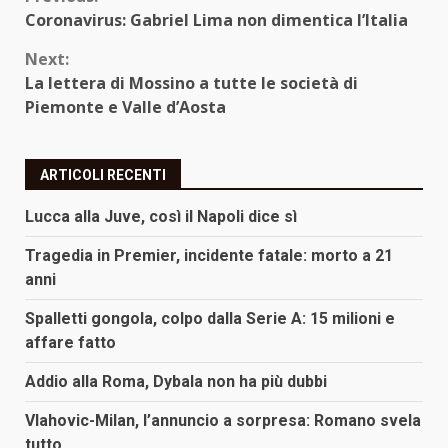
Continue
Coronavirus: Gabriel Lima non dimentica l’Italia
Reading
Next:
La lettera di Mossino a tutte le società di
Piemonte e Valle d’Aosta
ARTICOLI RECENTI
Lucca alla Juve, così il Napoli dice sì
Tragedia in Premier, incidente fatale: morto a 21
anni
Spalletti gongola, colpo dalla Serie A: 15 milioni e
affare fatto
Addio alla Roma, Dybala non ha più dubbi
Vlahovic-Milan, l’annuncio a sorpresa: Romano svela
tutto