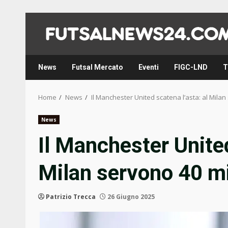
Skip
to
content
News
Futsal Mercato
Eventi
FIGC-LND
T
Home
News
Il Manchester United scatena l’asta: al Milan
News
Il Manchester United
Milan servono 40 mi
Patrizio Trecca
26 Giugno 2025