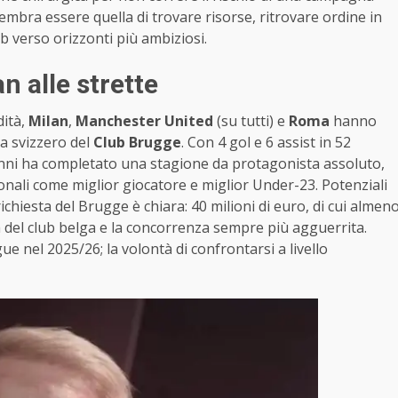
sembra essere quella di trovare risorse, ritrovare ordine in
b verso orizzonti più ambiziosi.
n alle strette
dità,
Milan
,
Manchester United
(su tutti) e
Roma
hanno
a svizzero del
Club Brugge
. Con 4 gol e 6 assist in 52
 anni ha completato una stagione da protagonista assoluto,
onali come miglior giocatore e miglior Under-23. Potenziali
chiesta del Brugge è chiara: 40 milioni di euro, di cui almen
ità del club belga e la concorrenza sempre più agguerrita.
 nel 2025/26; la volontà di confrontarsi a livello