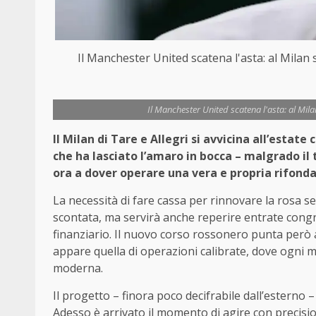
Il Manchester United scatena l'asta: al Mila
Il Manchester United scatena l'asta: al Mil
Il Milan di Tare e Allegri si avvicina all’esta
che ha lasciato l’amaro in bocca – malgrado il 
ora a dover operare una vera e propria rifond
La necessità di fare cassa per rinnovare la rosa s
scontata, ma servirà anche reperire entrate congru
finanziario. Il nuovo corso rossonero punta però a
appare quella di operazioni calibrate, dove ogni 
moderna.
Il progetto – finora poco decifrabile dall’esterno 
Adesso è arrivato il momento di agire con precisi