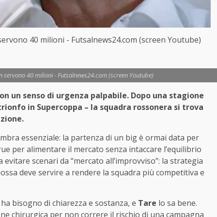
n servono 40 milioni - Futsalnews24.com (screen Youtube)
an servono 40 milioni - Futsalnews24.com (screen Youtube)
te con un senso di urgenza palpabile. Dopo una stagione
trionfo in Supercoppa – la squadra rossonera si trova
azione.
embra essenziale: la partenza di un big è ormai data per
e per alimentare il mercato senza intaccare l’equilibrio
 evitare scenari da “mercato all’improvviso”: la strategia
mossa deve servire a rendere la squadra più competitiva e
– ha bisogno di chiarezza e sostanza, e
Tare
lo sa bene.
one chirurgica per non correre il rischio di una campagna