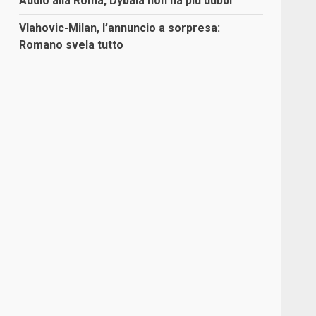
Addio alla Roma, Dybala non ha più dubbi
Vlahovic-Milan, l’annuncio a sorpresa:
Romano svela tutto