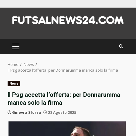
Skip
to
content
PRIMARY
MENU
Home
News
Il Psg accetta l’offerta: per Donnarumma manca solo la firma
News
Il Psg accetta l’offerta: per Donnarumma
manca solo la firma
Ginevra Sforza
28 Agosto 2025