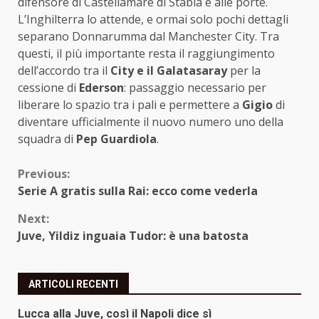
difensore di Castellamare di Stabia è alle porte.
L’Inghilterra lo attende, e ormai solo pochi dettagli
separano Donnarumma dal Manchester City. Tra
questi, il più importante resta il raggiungimento
dell’accordo tra il
City e il Galatasaray
per la
cessione di
Ederson
: passaggio necessario per
liberare lo spazio tra i pali e permettere a
Gigio
di
diventare ufficialmente il nuovo numero uno della
squadra di
Pep Guardiola
.
Continue
Previous:
Serie A gratis sulla Rai: ecco come vederla
Reading
Next:
Juve, Yildiz inguaia Tudor: è una batosta
ARTICOLI RECENTI
Lucca alla Juve, così il Napoli dice sì