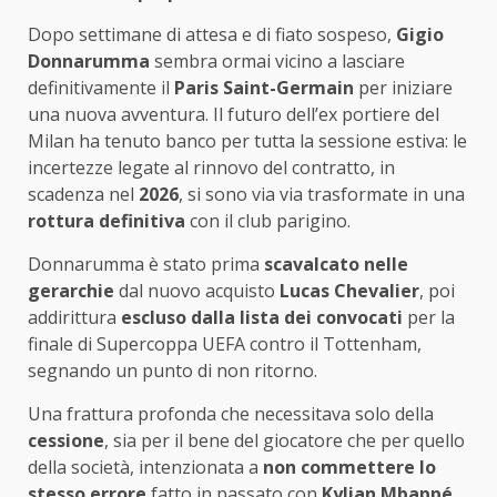
Dopo settimane di attesa e di fiato sospeso,
Gigio
Donnarumma
sembra ormai vicino a lasciare
definitivamente il
Paris Saint-Germain
per iniziare
una nuova avventura. Il futuro dell’ex portiere del
Milan ha tenuto banco per tutta la sessione estiva: le
incertezze legate al rinnovo del contratto, in
scadenza nel
2026
, si sono via via trasformate in una
rottura definitiva
con il club parigino.
Donnarumma è stato prima
scavalcato nelle
gerarchie
dal nuovo acquisto
Lucas Chevalier
, poi
addirittura
escluso dalla lista dei convocati
per la
finale di Supercoppa UEFA contro il Tottenham,
segnando un punto di non ritorno.
Una frattura profonda che necessitava solo della
cessione
, sia per il bene del giocatore che per quello
della società, intenzionata a
non commettere lo
stesso errore
fatto in passato con
Kylian Mbappé
,