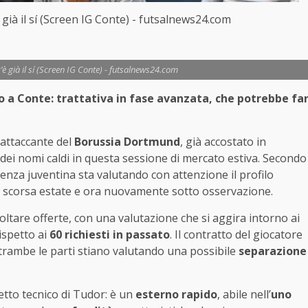
’è già il sí (Screen IG Conte) - futsalnews24.com
c’è già il sí (Screen IG Conte) - futsalnews24.com
o a Conte: trattativa in fase avanzata, che potrebbe fa
’attaccante del
Borussia Dortmund
, già accostato in
ei nomi caldi in questa sessione di mercato estiva. Secondo
igenza juventina sta valutando con attenzione il profilo
a scorsa estate e ora nuovamente sotto osservazione.
tare offerte, con una valutazione che si aggira intorno ai
ispetto ai
60 richiesti in passato
. Il contratto del giocatore
trambe le parti stiano valutando una possibile
separazione
etto tecnico di Tudor: è un
esterno rapido
, abile nell’
uno