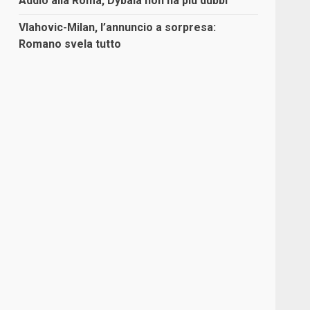
Addio alla Roma, Dybala non ha più dubbi
Vlahovic-Milan, l’annuncio a sorpresa:
Romano svela tutto