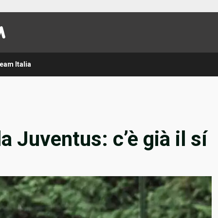
eam Italia
la Juventus: c’è già il sí