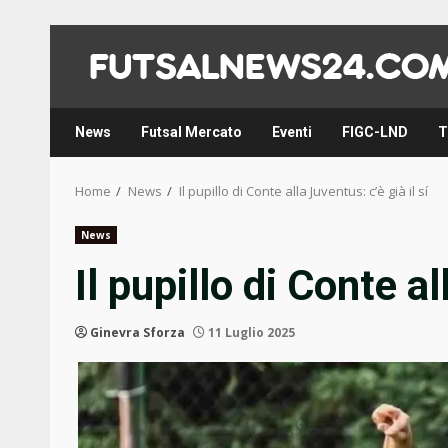
Skip
to
content
News
Futsal Mercato
Eventi
FIGC-LND
T
Home
News
Il pupillo di Conte alla Juventus: c’è già il sí
News
Il pupillo di Conte al
Ginevra Sforza
11 Luglio 2025