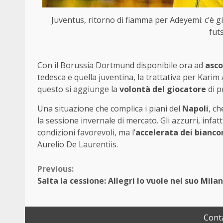
Juventus, ritorno di fiamma per Adeyemi: c’è gi
fut
Con il Borussia Dortmund disponibile ora ad
asco
tedesca e quella juventina, la trattativa per Kar
questo si aggiunge la
volontà del giocatore
di p
Una situazione che complica i piani del
Napoli
, c
la sessione invernale di mercato. Gli azzurri, infatt
condizioni favorevoli, ma l’
accelerata dei bianco
Aurelio De Laurentiis.
Continue
Previous:
Salta la cessione: Allegri lo vuole nel suo Milan
Reading
Conta