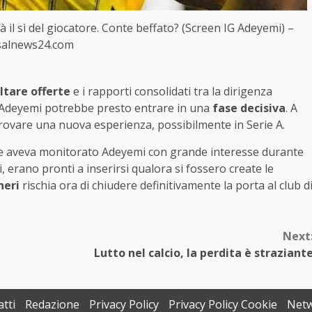
à il sì del giocatore. Conte beffato? (Screen IG Adeyemi) –
salnews24.com
ltare offerte
e i rapporti consolidati tra la dirigenza
im Adeyemi potrebbe presto entrare in una
fase decisiva
. A
rovare una nuova esperienza, possibilmente in Serie A.
he aveva monitorato Adeyemi con grande interesse durante
i, erano pronti a inserirsi qualora si fossero create le
neri
rischia ora di chiudere definitivamente la porta al club d
Next
Lutto nel calcio, la perdita è straziant
tti
Redazione
Privacy Policy
Privacy Policy Cookie
Net