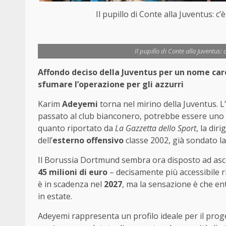
Il pupillo di Conte alla Juventus: c
Il pupillo di Conte alla Juventus: 
Affondo deciso della Juventus per un nome car
sfumare l’operazione per gli azzurri
Karim
Adeyemi
torna nel mirino della Juventus. L
passato al club bianconero, potrebbe essere uno d
quanto riportato da
La Gazzetta dello Sport
, la dir
dell’
esterno offensivo
classe 2002, già sondato l
Il Borussia Dortmund sembra ora disposto ad ascol
45 milioni di euro
– decisamente più accessibile r
è in scadenza nel
2027
, ma la sensazione è che en
in estate.
Adeyemi rappresenta un profilo ideale per il prog