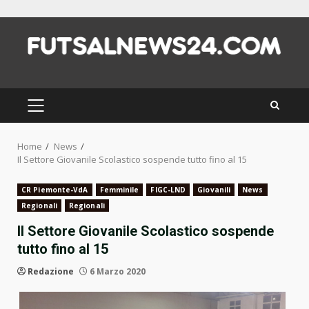
Skip
to
content
PRIMARY
MENU
Home
News
Il Settore Giovanile Scolastico sospende tutto fino al 15
CR Piemonte-VdA
Femminile
FIGC-LND
Giovanili
News
Regionali
Regionali
Il Settore Giovanile Scolastico sospende
tutto fino al 15
Redazione
6 Marzo 2020