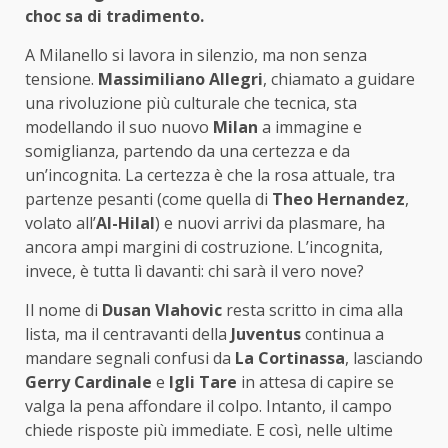
choc sa di tradimento.
A Milanello si lavora in silenzio, ma non senza
tensione.
Massimiliano Allegri
, chiamato a guidare
una rivoluzione più culturale che tecnica, sta
modellando il suo nuovo
Milan
a immagine e
somiglianza, partendo da una certezza e da
un’incognita. La certezza è che la rosa attuale, tra
partenze pesanti (come quella di
Theo Hernandez
,
volato all’
Al-Hilal
) e nuovi arrivi da plasmare, ha
ancora ampi margini di costruzione. L’incognita,
invece, è tutta lì davanti: chi sarà il vero nove?
Il nome di
Dusan Vlahovic
resta scritto in cima alla
lista, ma il centravanti della
Juventus
continua a
mandare segnali confusi da
La Cortinassa
, lasciando
Gerry Cardinale
e
Igli Tare
in attesa di capire se
valga la pena affondare il colpo. Intanto, il campo
chiede risposte più immediate. E così, nelle ultime