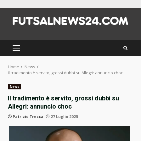
Skip
to
content
PRIMARY
MENU
Home
News
Il tradimento è servito, grossi dubbi su Allegri: annuncio choc
News
Il tradimento è servito, grossi dubbi su
Allegri: annuncio choc
Patrizio Trecca
27 Luglio 2025