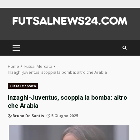
Skip
to
content
PRIMARY
MENU
Home
Futsal Mercato
Inzaghi-Juventus, scoppia la bomba: altro che Arabia
Futsal Mercato
Inzaghi-Juventus, scoppia la bomba: altro
che Arabia
Bruno De Santis
5 Giugno 2025