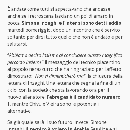
È andata come tutti si aspettavano che andasse,
anche se i retroscena lasciano un po’ di amaro in
bocca.
Simone Inzaghi e l’Inter si sono detti addio
martedì pomeriggio, dopo un incontro che è servito
soltanto per dirsi tutto quello che non è andato e per
salutarsi.
“
Abbiamo deciso insieme di concludere questo magnifico
percorso insieme
” il messaggio del tecnico piacentino
al popolo nerazzurro che ha ringraziato per l’affetto
dimostrato: “
Non vi dimenticherò mai
” la chiusura della
lettera di Inzaghi. Una lettera che segna la fine di un
ciclo, con la società che sta lavorando ora per il
nuovo allenatore:
Fabregas è il candidato numero
1
, mentre Chivu e Vieira sono le potenziali
alternative.
Sa già quale sarà il suo futuro, invece, Simone
Inzaghi:
il tecnico è volato in Arabia Saudita
e si