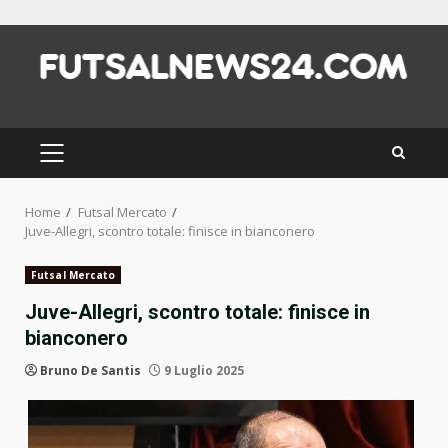
Skip
to
content
PRIMARY
MENU
Home
Futsal Mercato
Juve-Allegri, scontro totale: finisce in bianconero
Futsal Mercato
Juve-Allegri, scontro totale: finisce in
bianconero
Bruno De Santis
9 Luglio 2025