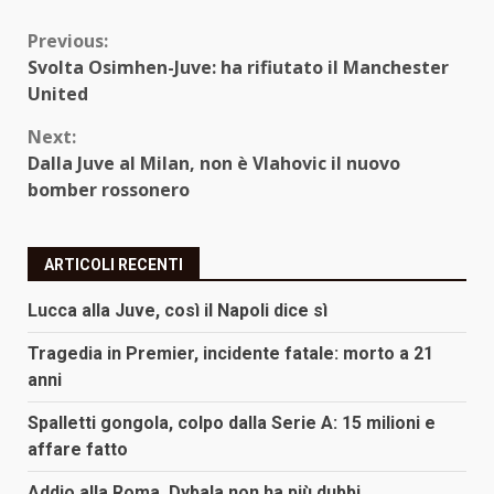
Continue
Previous:
Svolta Osimhen-Juve: ha rifiutato il Manchester
Reading
United
Next:
Dalla Juve al Milan, non è Vlahovic il nuovo
bomber rossonero
ARTICOLI RECENTI
Lucca alla Juve, così il Napoli dice sì
Tragedia in Premier, incidente fatale: morto a 21
anni
Spalletti gongola, colpo dalla Serie A: 15 milioni e
affare fatto
Addio alla Roma, Dybala non ha più dubbi