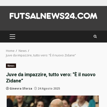
Skip
to
content
PRIMARY
MENU
Home
News
Juve da impazzire, tutto vero: “È il nuovo Zidane”
News
Juve da impazzire, tutto vero: “È il nuovo
Zidane”
Ginevra Sforza
24 Agosto 2025