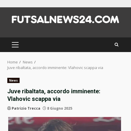
Skip
to
content
PRIMARY
MENU
Home
News
Juve ribaltata, accordo imminente: Vlahovic scappa via
News
Juve ribaltata, accordo imminente:
Vlahovic scappa via
Patrizio Trecca
8 Giugno 2025