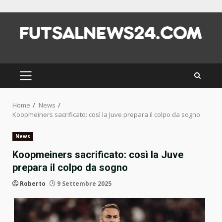
Skip
to
content
PRIMARY
MENU
Home
News
Koopmeiners sacrificato: così la Juve prepara il colpo da sogno
News
Koopmeiners sacrificato: così la Juve
prepara il colpo da sogno
Roberto
9 Settembre 2025