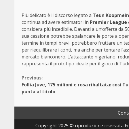
Più delicato è il discorso legato a
Teun Koopmein
continua ad avere estimatori in
Premier League
considera più incedibile. Davanti a un’offerta da 50
sua cessione potrebbe spalancare le porte a opera
termine in tempi brevi, potrebbero fruttare un teso
per riequilibrare i conti, ma anche per tentare l’a
mercato bianconero. L’attaccante nigeriano, reduc
rappresenta il prototipo ideale per il gioco di Tudor
Continue
Previous:
Follia Juve, 175 milioni e rosa ribaltata: così T
Reading
punta al titolo
Conta
Copyright 2025 © riproduzione riservata Fut