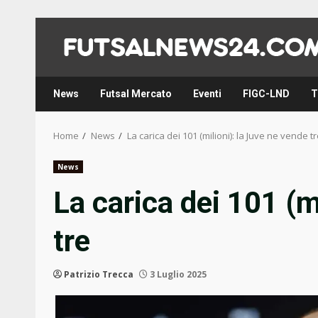
Skip
to
content
News
Futsal Mercato
Eventi
FIGC-LND
T
Home
News
La carica dei 101 (milioni): la Juve ne vende t
News
La carica dei 101 (m
tre
Patrizio Trecca
3 Luglio 2025