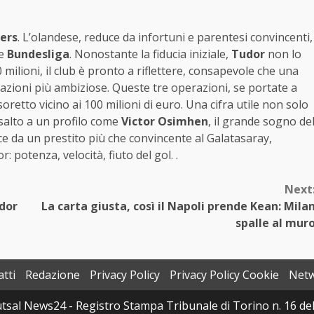
ers
. L’olandese, reduce da infortuni e parentesi convincenti,
e
Bundesliga
. Nonostante la fiducia iniziale,
Tudor
non lo
 milioni, il club è pronto a riflettere, consapevole che una
zioni più ambiziose. Queste tre operazioni, se portate a
retto vicino ai 100 milioni di euro. Una cifra utile non solo
ssalto a un profilo come
Victor Osimhen
, il grande sogno de
e da un prestito più che convincente al Galatasaray,
: potenza, velocità, fiuto del gol. .
Next
udor
La carta giusta, così il Napoli prende Kean: Mila
spalle al mur
tti
Redazione
Privacy Policy
Privacy Policy Cookie
Net
sal News24 - Registro Stampa Tribunale di Torino n. 16 del 