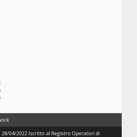
l
:
n
o
work
28/04/2022 Iscritto al Registro Operatori di