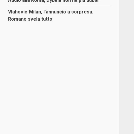
Addio alla Roma, Dybala non ha più dubbi
Vlahovic-Milan, l’annuncio a sorpresa:
Romano svela tutto