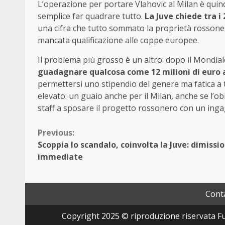
L’operazione per portare Vlahovic al Milan è quind
semplice far quadrare tutto.
La Juve chiede tra i 
una cifra che tutto sommato la proprietà rosson
mancata qualificazione alle coppe europee.
Il problema più grosso è un altro: dopo il Mondial
guadagnare qualcosa come 12 milioni di euro a
permettersi uno stipendio del genere ma fatica a 
elevato: un guaio anche per il Milan, anche se l’obi
staff a sposare il progetto rossonero con un inga
Continue
Previous:
Scoppia lo scandalo, coinvolta la Juve: dimissio
Reading
immediate
Conta
Copyright 2025 © riproduzione riservata Fut