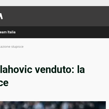
eam Italia
inazione stupisce
lahovic venduto: la
ce