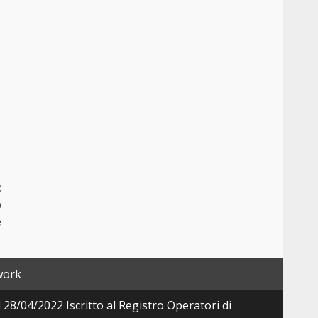
o
:
ò
e
work
28/04/2022 Iscritto al Registro Operatori di