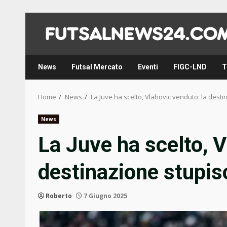
Skip
to
content
News
Futsal Mercato
Eventi
FIGC-LND
T
Home
News
La Juve ha scelto, Vlahovic venduto: la dest
News
La Juve ha scelto, V
destinazione stupis
Roberto
7 Giugno 2025