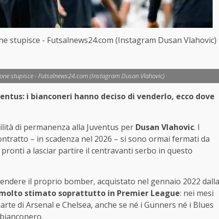
ione stupisce - Futsalnews24.com (Instagram Dusan Vlahovic)
azione stupisce - Futsalnews24.com (Instagram Dusan Vlahovic)
ventus: i bianconeri hanno deciso di venderlo, ecco dove
lità di permanenza alla Juventus per
Dusan Vlahovic
. I
contratto – in scadenza nel 2026 – si sono ormai fermati da
pronti a lasciar partire il centravanti serbo in questo
endere il proprio bomber, acquistato nel gennaio 2022 dall
 molto stimato soprattutto in Premier League
: nei mesi
arte di Arsenal e Chelsea, anche se né i Gunners né i Blues
 bianconero.