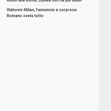
Addio alla Roma, Dybala non ha più dubbi
Vlahovic-Milan, l’annuncio a sorpresa:
Romano svela tutto