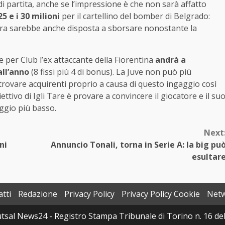
i partita, anche se l’impressione è che non sarà affatto
25 e i 30 milioni
per il cartellino del bomber di Belgrado:
era sarebbe anche disposta a sborsare nonostante la
e per Club l’ex attaccante della Fiorentina
andrà a
ll’anno
(8 fissi più 4 di bonus). La Juve non può più
trovare acquirenti proprio a causa di questo ingaggio così
ettivo di Igli Tare è provare a convincere il giocatore e il su
ggio più basso.
Next
ni
Annuncio Tonali, torna in Serie A: la big pu
esultar
tti
Redazione
Privacy Policy
Privacy Policy Cookie
Net
sal News24 - Registro Stampa Tribunale di Torino n. 16 del 